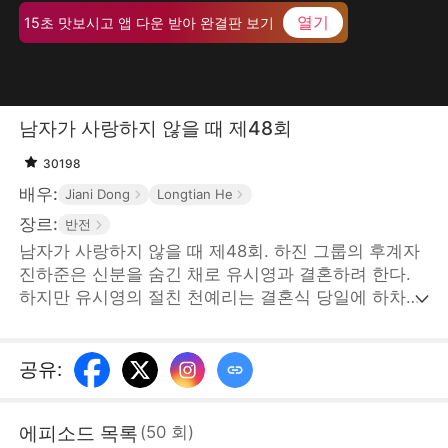
열기
15초 맛보시고 앱 다운 받아 완결판 보기
남자가 사랑하지 않을 때 제48회
30198
배우:
Jiani Dong
Longtian He
장르:
반전
남자가 사랑하지 않을 때 제48회. 하진 그룹의 후계자
진하준은 신분을 숨긴 채로 유시영과 결혼하려 한다.
하지만 유시영의 절친 천예리는 결혼식 당일에 하차금
을 요구하며 트집을 잡았고, 유시영은 친구의 말에 현
혹되어 진하준과의 사이가 멀어진다. 이때, 진하준의
엄마 안희연이 고가의 예물을 들고 나타났지만, 유시영
공유
:
과 천예리는 예물이 가짜라는 의심이 들어 무례한 짓을
한다. 그러다 진양시 갑부 한석구가 나타나 안희연의
에피소드 목록
(
50
회
)
신분을 증명하자 유시영은 그제야 후회막심한다. 하지