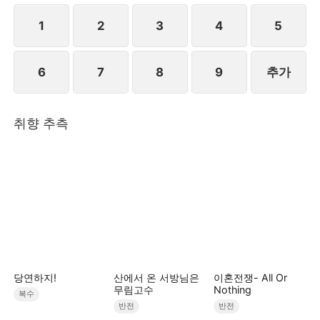
만 마음이 내키지 않아 거짓말로 여론을 몰아 진하준을
공격하고 안희연은 증거를 수집하여 경찰에 신고한다.
1
2
3
4
5
결국 천예리와 유시영은 함께 감방에 갇히는 결말을 맞
이한다.STORYMATRIX PTE.LTD
6
7
8
9
추가
취향 추측
당연하지!
산에서 온 서방님은
이혼전쟁- All Or
무림고수
Nothing
복수
반전
반전