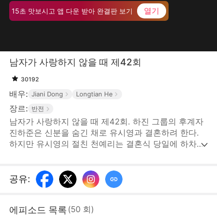
열기
15초 맛보시고 앱 다운 받아 완결판 보기
남자가 사랑하지 않을 때 제42회
30192
배우:
Jiani Dong
Longtian He
장르:
반전
남자가 사랑하지 않을 때 제42회. 하진 그룹의 후계자
진하준은 신분을 숨긴 채로 유시영과 결혼하려 한다.
하지만 유시영의 절친 천예리는 결혼식 당일에 하차금
을 요구하며 트집을 잡았고, 유시영은 친구의 말에 현
혹되어 진하준과의 사이가 멀어진다. 이때, 진하준의
엄마 안희연이 고가의 예물을 들고 나타났지만, 유시영
공유
:
과 천예리는 예물이 가짜라는 의심이 들어 무례한 짓을
한다. 그러다 진양시 갑부 한석구가 나타나 안희연의
에피소드 목록
(
50
회
)
신분을 증명하자 유시영은 그제야 후회막심한다. 하지