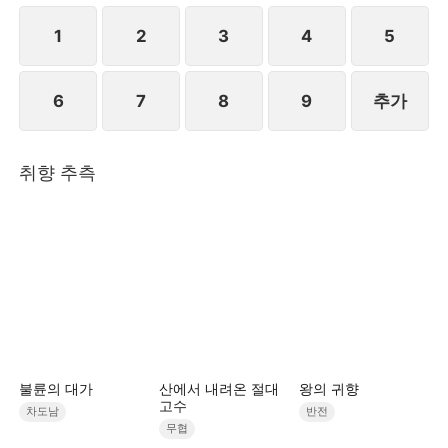
만 마음이 내키지 않아 거짓말로 여론을 몰아 진하준을
공격하고 안희연은 증거를 수집하여 경찰에 신고한다.
1
2
3
4
5
결국 천예리와 유시영은 함께 감방에 갇히는 결말을 맞
이한다.STORYMATRIX PTE.LTD
6
7
8
9
추가
취향 추측
불륜의 대가
산에서 내려온 절대
왕의 귀향
고수
차도남
반전
무협