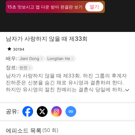
열기
15초 맛보시고 앱 다운 받아 완결판 보기
남자가 사랑하지 않을 때 제33회
30194
배우:
Jiani Dong
Longtian He
장르:
반전
남자가 사랑하지 않을 때 제33회. 하진 그룹의 후계자
진하준은 신분을 숨긴 채로 유시영과 결혼하려 한다.
하지만 유시영의 절친 천예리는 결혼식 당일에 하차금
을 요구하며 트집을 잡았고, 유시영은 친구의 말에 현
혹되어 진하준과의 사이가 멀어진다. 이때, 진하준의
엄마 안희연이 고가의 예물을 들고 나타났지만, 유시영
공유
:
과 천예리는 예물이 가짜라는 의심이 들어 무례한 짓을
한다. 그러다 진양시 갑부 한석구가 나타나 안희연의
에피소드 목록
(
50
회
)
신분을 증명하자 유시영은 그제야 후회막심한다. 하지