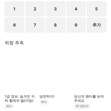
만 마음이 내키지 않아 거짓말로 여론을 몰아 진하준을
공격하고 안희연은 증거를 수집하여 경찰에 신고한다.
1
2
3
4
5
결국 천예리와 유시영은 함께 감방에 갇히는 결말을 맞
이한다.STORYMATRIX PTE.LTD
6
7
8
9
추가
취향 추측
1급 경보: 숨겨진 지
당연하지!
당신의 팬티를 보여
하 황제의 딸(더빙)
주세요
복수
복수
SF-판타지