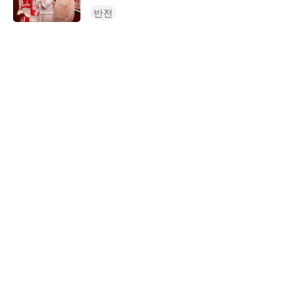
만 유시영의 절친 천예리는 결혼식 당일
반전
에 하차금을 요구하며 트집을 잡았고,
유시영은 친구의 말에 현혹되어 진하준
과의 사이가 멀어진다. 이때, 진하준의
엄마 안희연이 고가의 예물을 들고 나타
났지만, 유시영과 천예리는 예물이 가짜
라는 의심이 들어 무례한 짓을 한다. 그
러다 진양시 갑부 한석구가 나타나 안희
연의 신분을 증명하자 유시영은 그제야
후회막심한다. 하지만 마음이 내키지 않
아 거짓말로 여론을 몰아 진하준을 공격
하고 안희연은 증거를 수집하여 경찰에
신고한다. 결국 천예리와 유시영은 함께
감방에 갇히는 결말을 맞이한
다.STORYMATRIX PTE.LTD