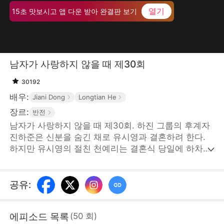
열기
15초 맛보시고 앱 다운 받아 완결판 보기
남자가 사랑하지 않을 때 제30회
30192
배우:
Jiani Dong
Longtian He
장르:
반전
남자가 사랑하지 않을 때 제30회. 하진 그룹의 후계자
진하준은 신분을 숨긴 채로 유시영과 결혼하려 한다.
하지만 유시영의 절친 천예리는 결혼식 당일에 하차금
을 요구하며 트집을 잡았고, 유시영은 친구의 말에 현
혹되어 진하준과의 사이가 멀어진다. 이때, 진하준의
엄마 안희연이 고가의 예물을 들고 나타났지만, 유시영
공유
:
과 천예리는 예물이 가짜라는 의심이 들어 무례한 짓을
한다. 그러다 진양시 갑부 한석구가 나타나 안희연의
에피소드 목록
(
50
회
)
신분을 증명하자 유시영은 그제야 후회막심한다. 하지