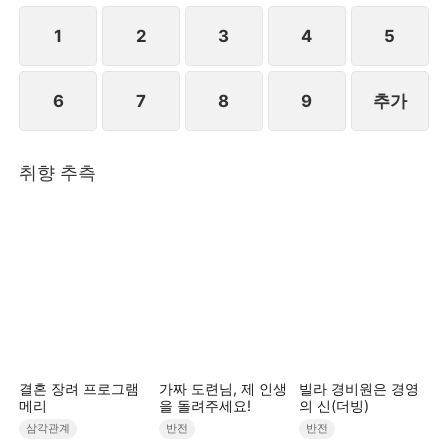
만 마음이 내키지 않아 거짓말로 여론을 몰아 진하준을
공격하고 안희연은 증거를 수집하여 경찰에 신고한다.
1
2
3
4
5
결국 천예리와 유시영은 함께 감방에 갇히는 결말을 맞
이한다.STORYMATRIX PTE.LTD
6
7
8
9
추가
취향 추측
결혼 장려 프로그램
가짜 도련님, 제 인생
빌라 경비원은 경영
메리
을 돌려주세요!
의 신(더빙)
삼각관계
반전
반전