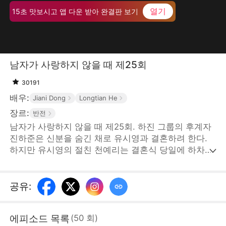
열기
15초 맛보시고 앱 다운 받아 완결판 보기
남자가 사랑하지 않을 때 제25회
30191
배우:
Jiani Dong
Longtian He
장르:
반전
남자가 사랑하지 않을 때 제25회. 하진 그룹의 후계자
진하준은 신분을 숨긴 채로 유시영과 결혼하려 한다.
하지만 유시영의 절친 천예리는 결혼식 당일에 하차금
을 요구하며 트집을 잡았고, 유시영은 친구의 말에 현
혹되어 진하준과의 사이가 멀어진다. 이때, 진하준의
엄마 안희연이 고가의 예물을 들고 나타났지만, 유시영
공유
:
과 천예리는 예물이 가짜라는 의심이 들어 무례한 짓을
한다. 그러다 진양시 갑부 한석구가 나타나 안희연의
에피소드 목록
(
50
회
)
신분을 증명하자 유시영은 그제야 후회막심한다. 하지