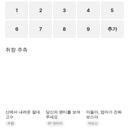
만 마음이 내키지 않아 거짓말로 여론을 몰아 진하준을
공격하고 안희연은 증거를 수집하여 경찰에 신고한다.
1
2
3
4
5
결국 천예리와 유시영은 함께 감방에 갇히는 결말을 맞
이한다.STORYMATRIX PTE.LTD
6
7
8
9
추가
취향 추측
산에서 내려온 절대
당신의 팬티를 보여
아들아, 엄마가 진짜
고수
주세요
보스야
무협
SF-판타지
여보스