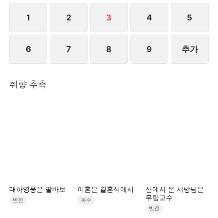
만 마음이 내키지 않아 거짓말로 여론을 몰아 진하준을
공격하고 안희연은 증거를 수집하여 경찰에 신고한다.
1
2
3
4
5
결국 천예리와 유시영은 함께 감방에 갇히는 결말을 맞
이한다.STORYMATRIX PTE.LTD
6
7
8
9
추가
취향 추측
대하영웅은 딸바보
이혼은 결혼식에서
산에서 온 서방님은
무림고수
반전
복수
반전