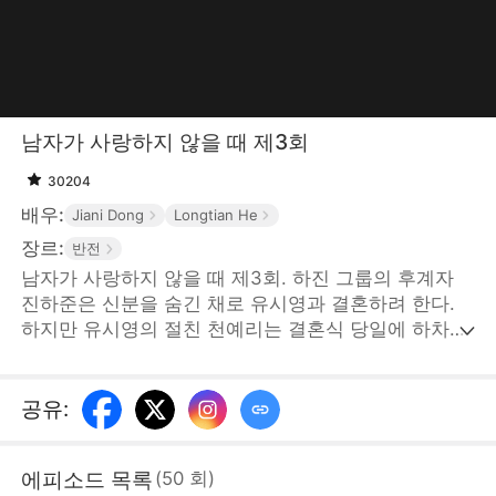
남자가 사랑하지 않을 때 제3회
30204
배우:
Jiani Dong
Longtian He
장르:
반전
남자가 사랑하지 않을 때 제3회. 하진 그룹의 후계자
진하준은 신분을 숨긴 채로 유시영과 결혼하려 한다.
하지만 유시영의 절친 천예리는 결혼식 당일에 하차금
을 요구하며 트집을 잡았고, 유시영은 친구의 말에 현
혹되어 진하준과의 사이가 멀어진다. 이때, 진하준의
엄마 안희연이 고가의 예물을 들고 나타났지만, 유시영
공유
:
과 천예리는 예물이 가짜라는 의심이 들어 무례한 짓을
한다. 그러다 진양시 갑부 한석구가 나타나 안희연의
에피소드 목록
(
50
회
)
신분을 증명하자 유시영은 그제야 후회막심한다. 하지