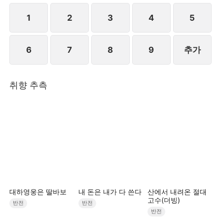
만 마음이 내키지 않아 거짓말로 여론을 몰아 진하준을
공격하고 안희연은 증거를 수집하여 경찰에 신고한다.
1
2
3
4
5
결국 천예리와 유시영은 함께 감방에 갇히는 결말을 맞
이한다.STORYMATRIX PTE.LTD
6
7
8
9
추가
취향 추측
대하영웅은 딸바보
내 돈은 내가 다 쓴다
산에서 내려온 절대
고수(더빙)
반전
반전
반전