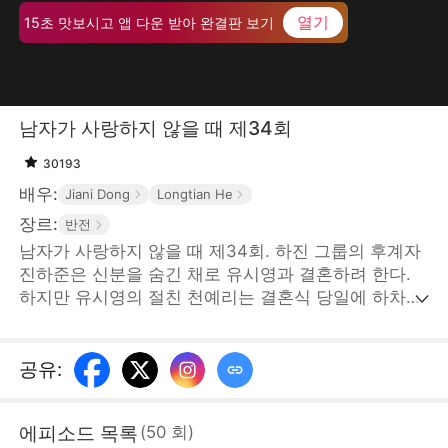
열기
15초 맛보시고 앱 다운 받아 완결판 보기
남자가 사랑하지 않을 때 제34회
30193
배우:
Jiani Dong
Longtian He
장르:
반전
남자가 사랑하지 않을 때 제34회. 하진 그룹의 후계자
진하준은 신분을 숨긴 채로 유시영과 결혼하려 한다.
하지만 유시영의 절친 천예리는 결혼식 당일에 하차금
을 요구하며 트집을 잡았고, 유시영은 친구의 말에 현
혹되어 진하준과의 사이가 멀어진다. 이때, 진하준의
엄마 안희연이 고가의 예물을 들고 나타났지만, 유시영
공유
:
과 천예리는 예물이 가짜라는 의심이 들어 무례한 짓을
한다. 그러다 진양시 갑부 한석구가 나타나 안희연의
에피소드 목록
(
50
회
)
신분을 증명하자 유시영은 그제야 후회막심한다. 하지