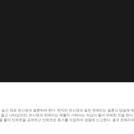
을 숨긴 채로 유시영과 결혼하려 한다. 하지만 유시영의 절친 천예리는 결혼식 당일에
을 들고 나타났지만, 유시영과 천예리는 예물이 가짜라는 의심이 들어 무례한 짓을 한다
 몰아 진하준을 공격하고 안희연은 증거를 수집하여 경찰에 신고한다. 결국 천예리와 유