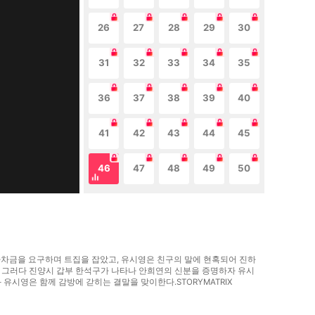
26
27
28
29
30
31
32
33
34
35
36
37
38
39
40
41
42
43
44
45
46
47
48
49
50
 하차금을 요구하며 트집을 잡았고, 유시영은 친구의 말에 현혹되어 진하
. 그러다 진양시 갑부 한석구가 나타나 안희연의 신분을 증명하자 유시
시영은 함께 감방에 갇히는 결말을 맞이한다.STORYMATRIX