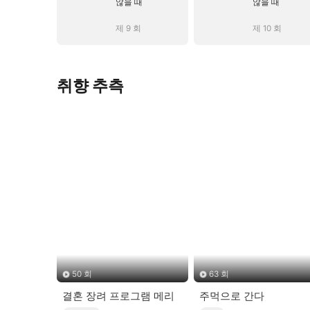
않을 때
않을 때
제 9 회
제 10 회
취향 추측
50 회
63 회
결혼 장려 프로그램 메리
주먹으로 간다