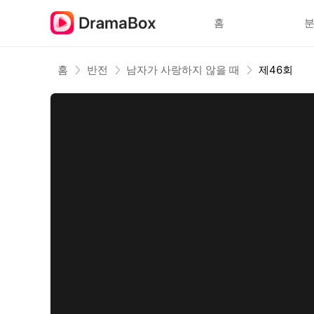
홈
홈
반전
남자가 사랑하지 않을 때
제46회