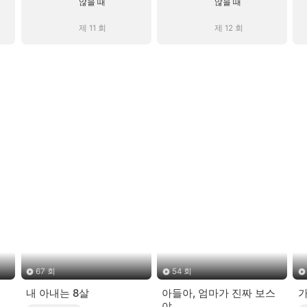
않을 때
않을 때
제 11 회
제 12 회
67 회
54 회
내 아내는 8살
아들아, 엄마가 진짜 보스
가
야