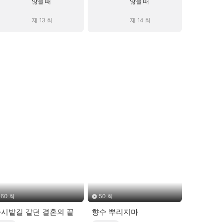
않을 때
않을 때
제 13 회
제 14 회
60 회
50 회
시밭길 같던 결혼의 끝
향수 뿌리지마