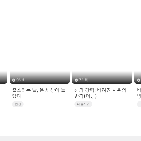
98 회
72 회
출소하는 날, 온 세상이 놀
신의 강림: 버려진 사위의
버
랐다
반격(더빙)
빙
반전
데릴사위