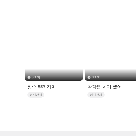
50 회
60 회
향수 뿌리지마
착각은 네가 했어
삼각관계
삼각관계