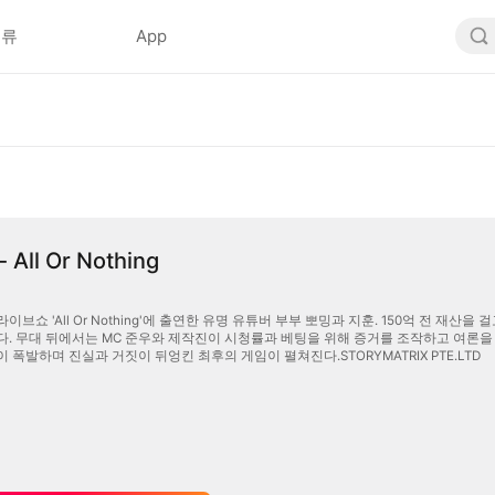
분류
App
ll Or Nothing
r Nothing'에 출연한 유명 유튜버 부부 뽀밍과 지훈. 150억 전 재산을 걸고 벌이는 이혼 전쟁의 승자를 국민이 투표로 결정한다는 전대미문
대 뒤에서는 MC 준우와 제작진이 시청률과 베팅을 위해 증거를 조작하고 여론을 조장한다. 50만 동시접속자와 수십억 베팅머니가
 폭발하며 진실과 거짓이 뒤엉킨 최후의 게임이 펼쳐진다.STORYMATRIX PTE.LTD