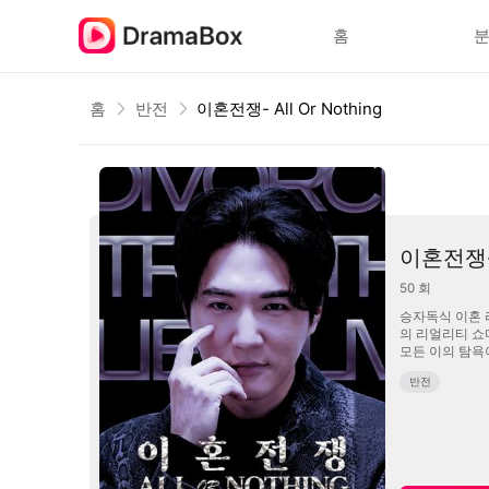
홈
홈
반전
이혼전쟁- All Or Nothing
이혼전쟁- A
50
회
승자독식 이혼 라이브쇼 'All O
의 리얼리티 쇼다. 무
모든 이의 탐욕이
반전