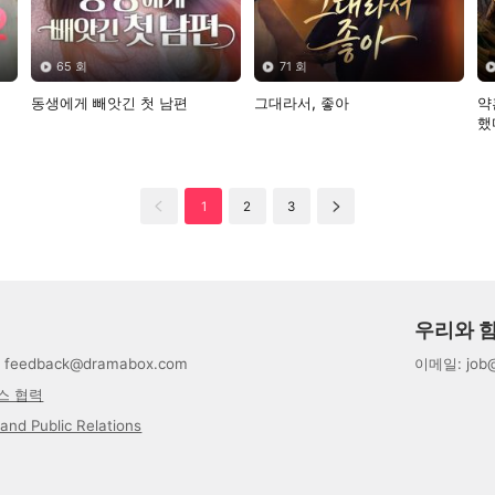
65 회
71 회
동생에게 빼앗긴 첫 남편
그대라서, 좋아
약
했
1
2
3
우리와 
:
feedback@dramabox.com
이메일
:
job
스 협력
and Public Relations