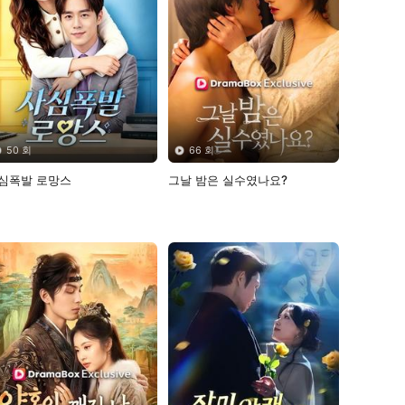
50 회
66 회
심폭발 로망스
그날 밤은 실수였나요? 