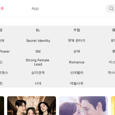
분류
App
명
무협
BL
족애
SF& 판타지
로
Secret Identity
순애
 Power
SM
Strong Female 
신
미
Romance
Lead
로맨스
삼각관계
신데렐라
역사
전
시대
데릴사위