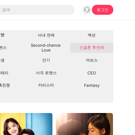
로그인
復讐
사내 연애
액션
Second-chance 
맨스
선결혼 후연애
Love
환생
인기
여보스
스테리
사극 로맨스
CEO
&전쟁
카리스마
Fantasy