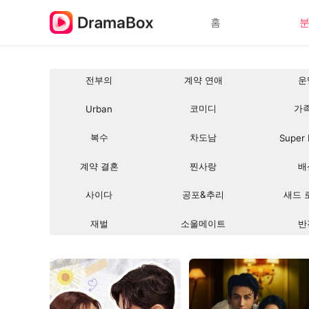
홈
전부의
계약 연애
운
코미디
가
Urban
복수
차도남
Super
계약 결혼
찐사랑
배
사이다
공포&추리
새드 
재벌
소울메이트
반