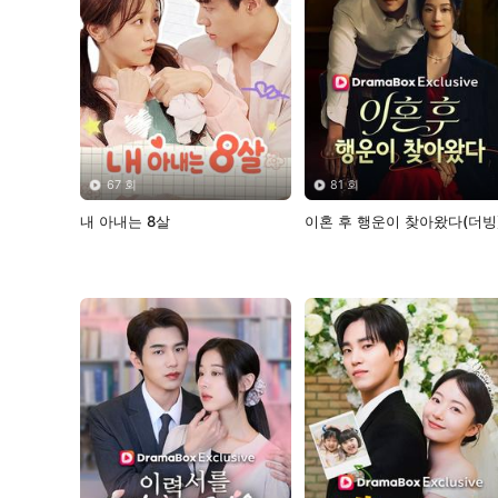
67 회
81 회
내 아내는 8살
이혼 후 행운이 찾아왔다(더빙