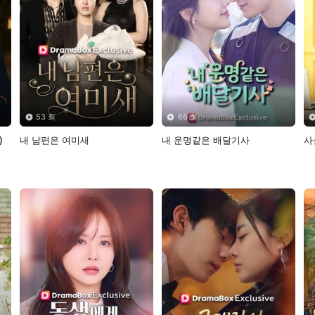
53 회
66 회
)
내 남편은 여미새
내 운명같은 배달기사
사