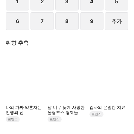
1
2
3
4
5
6
7
8
9
추가
취향 추측
나의 가짜 약혼자는
날 너무 늦게 사랑한
검사의 은밀한 치료
전쟁의 신
올림포스 형제들
로맨스
로맨스
로맨스