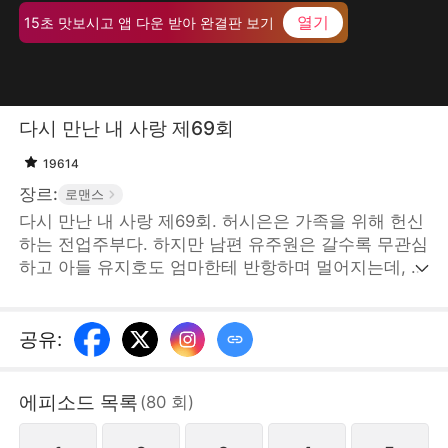
열기
15초 맛보시고 앱 다운 받아 완결판 보기
다시 만난 내 사랑 제69회
19614
장르:
로맨스
다시 만난 내 사랑 제69회. 허시은은 가족을 위해 헌신
하는 전업주부다. 하지만 남편 유주원은 갈수록 무관심
하고 아들 유지호도 엄마한테 반항하며 멀어지는데, 이
웃에 사는 민수정은 빈번하게 두 부부 사이에 끼어든
다. 어느 날 산전 검사 받으러 간 허시은은 거기서 경해
시 갑부 지성준을 만난다. 지성준은 그녀한테 관심을
공유
:
보이며 해결사가 되어준다. STORYMATRIX PTE.LTD
에피소드 목록
(
80
회
)