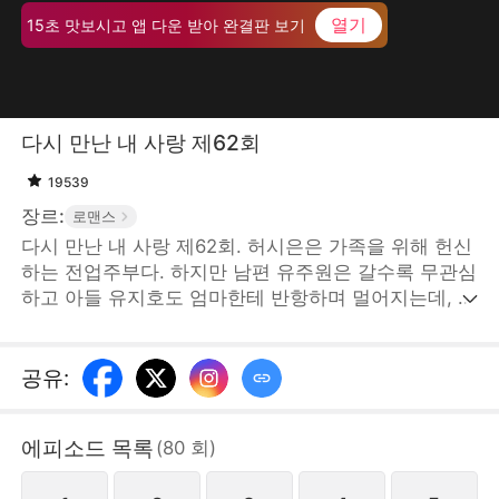
열기
15초 맛보시고 앱 다운 받아 완결판 보기
다시 만난 내 사랑 제62회
19539
장르:
로맨스
다시 만난 내 사랑 제62회. 허시은은 가족을 위해 헌신
하는 전업주부다. 하지만 남편 유주원은 갈수록 무관심
하고 아들 유지호도 엄마한테 반항하며 멀어지는데, 이
웃에 사는 민수정은 빈번하게 두 부부 사이에 끼어든
다. 어느 날 산전 검사 받으러 간 허시은은 거기서 경해
시 갑부 지성준을 만난다. 지성준은 그녀한테 관심을
공유
:
보이며 해결사가 되어준다. STORYMATRIX PTE.LTD
에피소드 목록
(
80
회
)