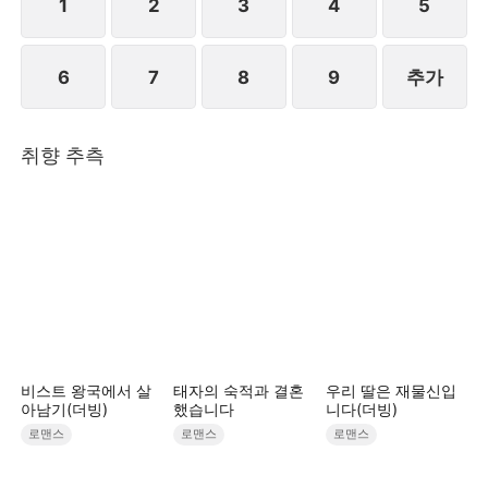
1
2
3
4
5
6
7
8
9
추가
취향 추측
비스트 왕국에서 살
태자의 숙적과 결혼
우리 딸은 재물신입
아남기(더빙)
했습니다
니다(더빙)
로맨스
로맨스
로맨스