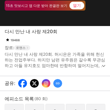
열기
15초 맛보시고 앱 다운 받아 완결판 보기
다시 만난 내 사랑 제20회
19466
장르:
로맨스
다시 만난 내 사랑 제20회. 허시은은 가족을 위해 헌신
하는 전업주부다. 하지만 남편 유주원은 갈수록 무관심
하고 아들 유지호도 엄마한테 반항하며 멀어지는데, 이
웃에 사는 민수정은 빈번하게 두 부부 사이에 끼어든
다. 어느 날 산전 검사 받으러 간 허시은은 거기서 경해
시 갑부 지성준을 만난다. 지성준은 그녀한테 관심을
공유
:
보이며 해결사가 되어준다. STORYMATRIX PTE.LTD
에피소드 목록
(
80
회
)