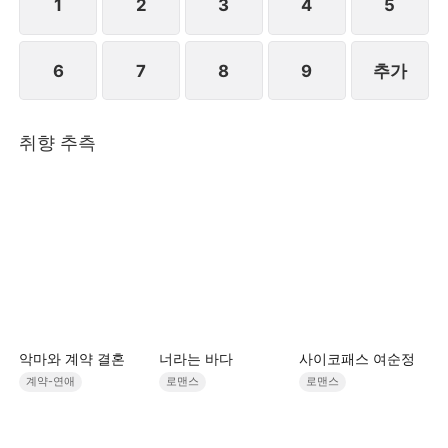
1
2
3
4
5
6
7
8
9
추가
취향 추측
악마와 계약 결혼
너라는 바다
사이코패스 여순정
계약-연애
로맨스
로맨스