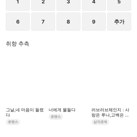
1
2
3
4
5
6
7
8
9
추가
취향 추측
그날,네 마음이 들렸
너에게 물들다
러브러브체인지 : 사
다
랑은 루나,고백은 한
로맨스
별,흔들린 건 우주
로맨스
삼각관계