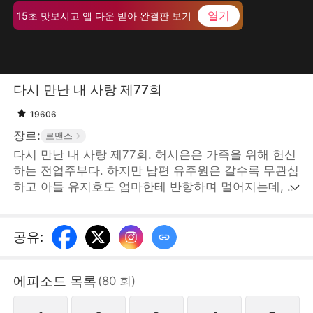
열기
15초 맛보시고 앱 다운 받아 완결판 보기
다시 만난 내 사랑 제77회
19606
장르:
로맨스
다시 만난 내 사랑 제77회. 허시은은 가족을 위해 헌신
하는 전업주부다. 하지만 남편 유주원은 갈수록 무관심
하고 아들 유지호도 엄마한테 반항하며 멀어지는데, 이
웃에 사는 민수정은 빈번하게 두 부부 사이에 끼어든
다. 어느 날 산전 검사 받으러 간 허시은은 거기서 경해
시 갑부 지성준을 만난다. 지성준은 그녀한테 관심을
공유
:
보이며 해결사가 되어준다. STORYMATRIX PTE.LTD
에피소드 목록
(
80
회
)