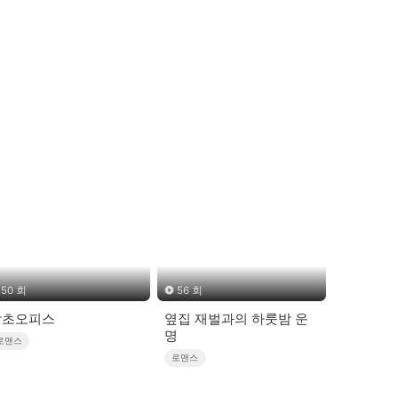
50 회
56 회
남초오피스
옆집 재벌과의 하룻밤 운
명
로맨스
로맨스