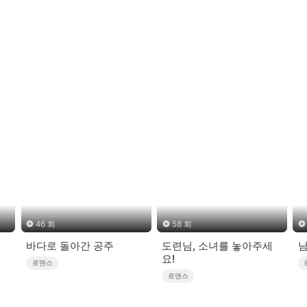
46 회
58 회
바다로 돌아간 공주
도련님, 소녀를 놓아주세
요!
로맨스
로맨스