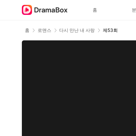
홈
홈
로맨스
다시 만난 내 사랑
제53회