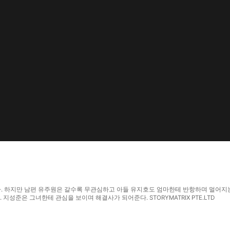
다. 하지만 남편 유주원은 갈수록 무관심하고 아들 유지호도 엄마한테 반항하며 멀어지는
성준은 그녀한테 관심을 보이며 해결사가 되어준다. STORYMATRIX PTE.LTD