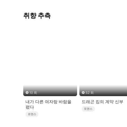
취향 추측
10 회
52 회
내가 다른 여자랑 바람을
드래곤 킹의 계약 신부
폈다
로맨스
로맨스