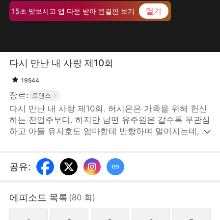
열기
15초 맛보시고 앱 다운 받아 완결판 보기
다시 만난 내 사랑 제10회
19544
장르:
로맨스
다시 만난 내 사랑 제10회. 허시은은 가족을 위해 헌신
하는 전업주부다. 하지만 남편 유주원은 갈수록 무관심
하고 아들 유지호도 엄마한테 반항하며 멀어지는데, 이
웃에 사는 민수정은 빈번하게 두 부부 사이에 끼어든
다. 어느 날 산전 검사 받으러 간 허시은은 거기서 경해
시 갑부 지성준을 만난다. 지성준은 그녀한테 관심을
공유
:
보이며 해결사가 되어준다. STORYMATRIX PTE.LTD
에피소드 목록
(
80
회
)