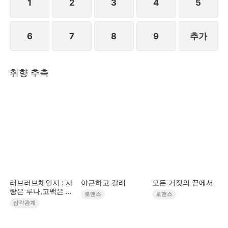
1
2
3
4
5
6
7
8
9
추가
취향 추측
러브러브체인지 : 사
야근하고 갈래
모든 거짓의 끝에서
랑은 루나,고백은 한
로맨스
로맨스
별,흔들린 건 우주
삼각관계