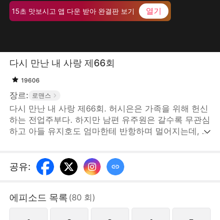
열기
15초 맛보시고 앱 다운 받아 완결판 보기
다시 만난 내 사랑 제66회
19606
장르:
로맨스
다시 만난 내 사랑 제66회. 허시은은 가족을 위해 헌신
하는 전업주부다. 하지만 남편 유주원은 갈수록 무관심
하고 아들 유지호도 엄마한테 반항하며 멀어지는데, 이
웃에 사는 민수정은 빈번하게 두 부부 사이에 끼어든
다. 어느 날 산전 검사 받으러 간 허시은은 거기서 경해
시 갑부 지성준을 만난다. 지성준은 그녀한테 관심을
공유
:
보이며 해결사가 되어준다. STORYMATRIX PTE.LTD
에피소드 목록
(
80
회
)