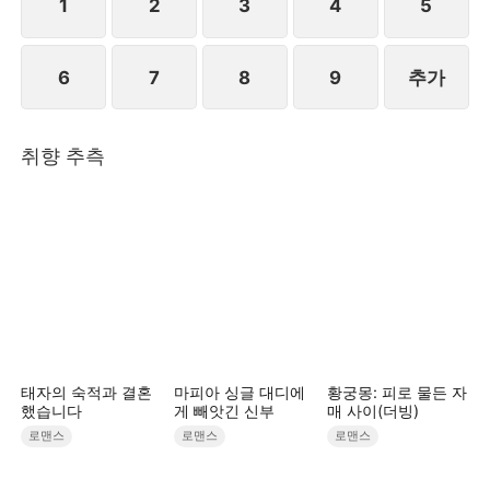
1
2
3
4
5
6
7
8
9
추가
취향 추측
태자의 숙적과 결혼
마피아 싱글 대디에
황궁몽: 피로 물든 자
했습니다
게 빼앗긴 신부
매 사이(더빙)
로맨스
로맨스
로맨스