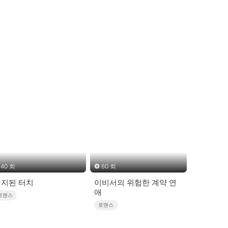
40 회
60 회
지된 터치
이비서의 위험한 계약 연
애
로맨스
로맨스