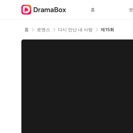
홈
홈
로맨스
다시 만난 내 사랑
제15회