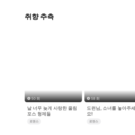
취향 추측
50 회
58 회
날 너무 늦게 사랑한 올림
도련님, 소녀를 놓아주
포스 형제들
요!
로맨스
로맨스