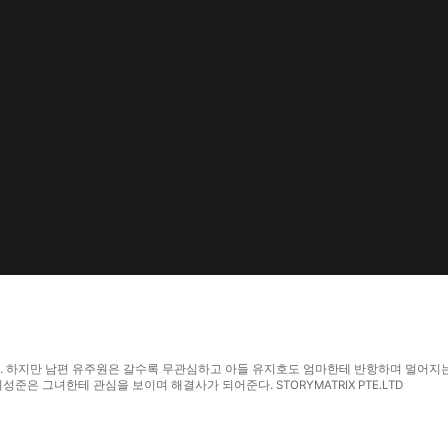
다. 하지만 남편 유주원은 갈수록 무관심하고 아들 유지호도 엄마한테 반항하며 멀어지는
준은 그녀한테 관심을 보이며 해결사가 되어준다. STORYMATRIX PTE.LTD