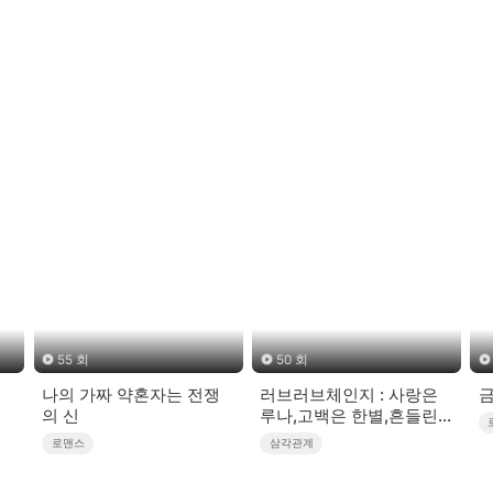
55 회
50 회
세
나의 가짜 약혼자는 전쟁
러브러브체인지 : 사랑은
금
의 신
루나,고백은 한별,흔들린
건 우주
로맨스
삼각관계