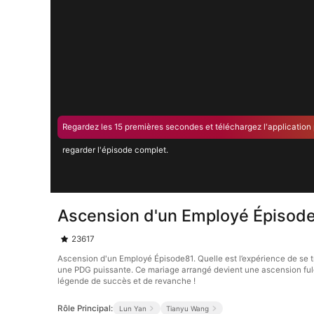
Regardez les 15 premières secondes et téléchargez l'application
regarder l'épisode complet.
Ascension d'un Employé Épisod
23617
Ascension d'un Employé Épisode81. Quelle est l’expérience de se t
une PDG puissante. Ce mariage arrangé devient une ascension fulgu
légende de succès et de revanche !
Rôle Principal:
Lun Yan
Tianyu Wang