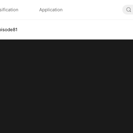
sification
Application
pisode81