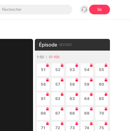
Se
connecter
Épisode
(
81
/
100
)
1-50
51-100
51
52
53
54
55
56
57
58
59
60
61
62
63
64
65
66
67
68
69
70
71
72
73
74
75