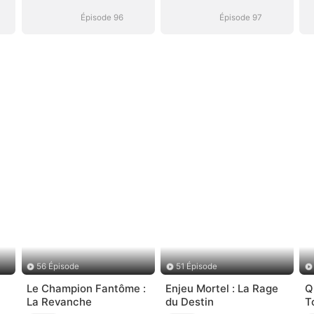
Épisode 96
Épisode 97
56 Épisode
51 Épisode
Le Champion Fantôme :
Enjeu Mortel : La Rage
Q
La Revanche
du Destin
T