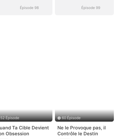
Épisode 98
Épisode 99
52 Épisode
60 Épisode
uand Ta Cible Devient
Ne le Provoque pas, il
on Obsession
Contrôle le Destin