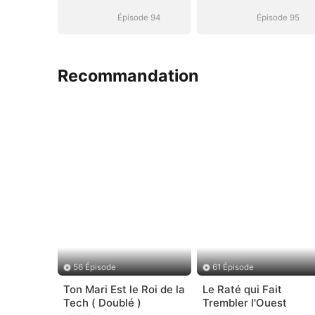
Épisode 94
Épisode 95
Recommandation
56 Épisode
61 Épisode
Ton Mari Est le Roi de la
Le Raté qui Fait
Tech ( Doublé )
Trembler l'Ouest