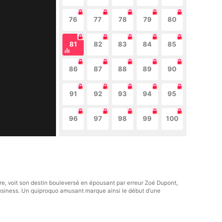
76
77
78
79
80
81
82
83
84
85
86
87
88
89
90
91
92
93
94
95
96
97
98
99
100
re, voit son destin bouleversé en épousant par erreur Zoé Dupont,
 business. Un quiproquo amusant marque ainsi le début d’une