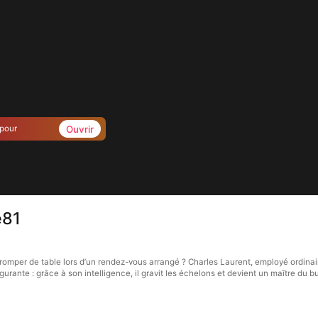
Ouvrir
 pour
e81
romper de table lors d’un rendez-vous arrangé ? Charles Laurent, employé ordinai
rante : grâce à son intelligence, il gravit les échelons et devient un maître du