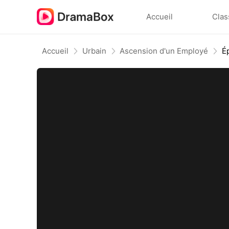
Accueil
Clas
Accueil
Urbain
Ascension d'un Employé
É