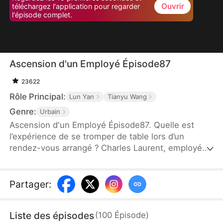
Ouvrir
téléchargez l'application pour regarder
l'épisode complet.
Ascension d'un Employé Épisode87
23622
Rôle Principal:
Lun Yan
Tianyu Wang
Genre:
Urbain
Ascension d'un Employé Épisode87. Quelle est
l’expérience de se tromper de table lors d’un
rendez-vous arrangé ? Charles Laurent, employé
ordinaire, voit son destin bouleversé en épousant
par erreur Zoé Dupont, une PDG puissante. Ce
mariage arrangé devient une ascension fulgurante :
Partager
:
grâce à son intelligence, il gravit les échelons et
devient un maître du business. Un quiproquo
Liste des épisodes
(
100
Épisode
)
amusant marque ainsi le début d’une légende de