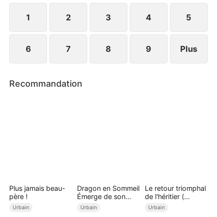
succès et de revanche !
1
2
3
4
5
6
7
8
9
Plus
Recommandation
Plus jamais beau-
Dragon en Sommeil
Le retour triomphal
père !
Émerge de son
de l'héritier (
Antre
Doublé )
Urbain
Urbain
Urbain