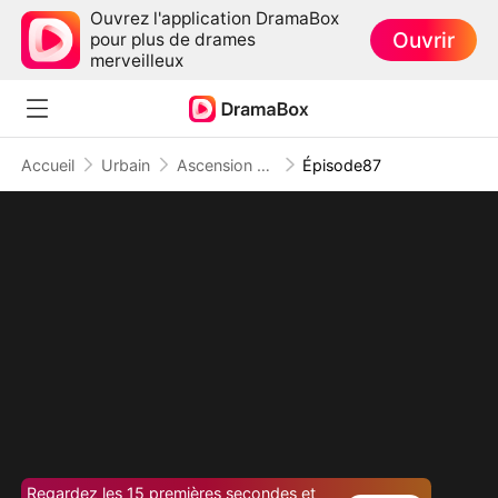
Ouvrez l'application DramaBox
Ouvrir
pour plus de drames
merveilleux
Accueil
Urbain
Ascension d'un Employé
Épisode87
Regardez les 15 premières secondes et