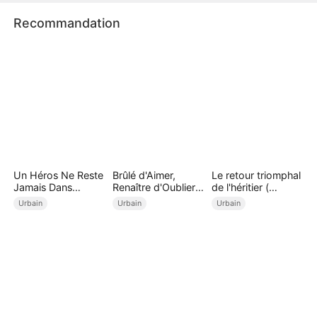
tenante.
Recommandation
Un Héros Ne Reste
Brûlé d'Aimer,
Le retour triomphal
Jamais Dans
Renaître d'Oublier (
de l'héritier (
l'Ombre
Doublé )
Doublé )
Urbain
Urbain
Urbain