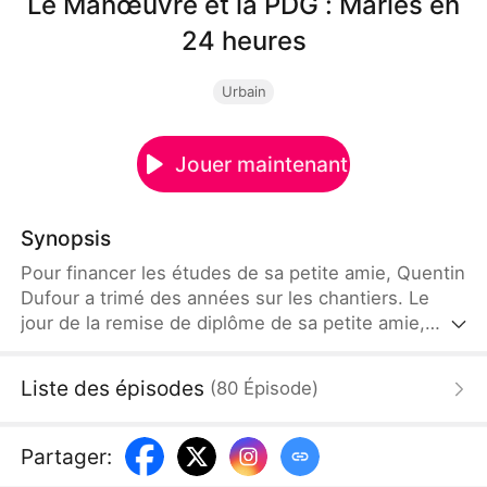
Le Manœuvre et la PDG : Mariés en
24 heures
Urbain
Jouer maintenant
Synopsis
Pour financer les études de sa petite amie, Quentin
Dufour a trimé des années sur les chantiers. Le
jour de la remise de diplôme de sa petite amie,
Quentin se présente avec une bague, mais elle le
quitte sur-le-champ pour se fiancer avec le
Liste des épisodes
(
80
Épisode
)
meilleur ami de Quentin. La scène est observée par
Laure Garnier, PDG du Groupe Garnier, qui passait
par là. Touchée par la sincérité et la bonté de
Partager
:
Quentin, elle lui propose de l'épouser séance