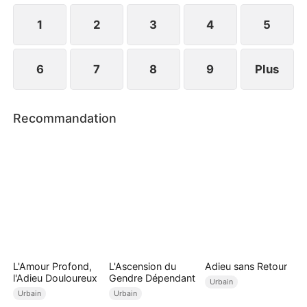
succès et de revanche !
1
2
3
4
5
6
7
8
9
Plus
Recommandation
L'Amour Profond,
L'Ascension du
Adieu sans Retour
l'Adieu Douloureux
Gendre Dépendant
Urbain
Urbain
Urbain