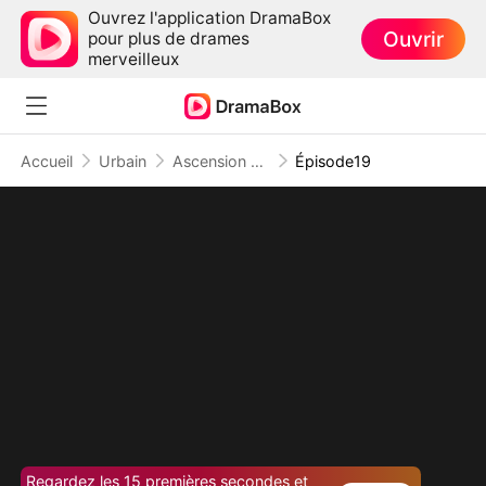
Ouvrez l'application DramaBox
Ouvrir
pour plus de drames
merveilleux
Accueil
Urbain
Ascension d'un Employé
Épisode19
Regardez les 15 premières secondes et