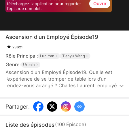
Ouvrir
téléchargez l'application pour regarder
l'épisode complet.
Ascension d'un Employé Épisode19
23621
Rôle Principal:
Lun Yan
Tianyu Wang
Genre:
Urbain
Ascension d'un Employé Épisode19. Quelle est
l’expérience de se tromper de table lors d’un
rendez-vous arrangé ? Charles Laurent, employé
ordinaire, voit son destin bouleversé en épousant
par erreur Zoé Dupont, une PDG puissante. Ce
mariage arrangé devient une ascension fulgurante :
Partager
:
grâce à son intelligence, il gravit les échelons et
devient un maître du business. Un quiproquo
Liste des épisodes
(
100
Épisode
)
amusant marque ainsi le début d’une légende de