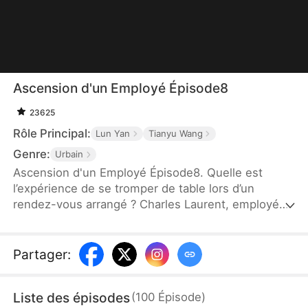
Ascension d'un Employé Épisode8
23625
Rôle Principal:
Lun Yan
Tianyu Wang
Genre:
Urbain
Ascension d'un Employé Épisode8. Quelle est
l’expérience de se tromper de table lors d’un
rendez-vous arrangé ? Charles Laurent, employé
ordinaire, voit son destin bouleversé en épousant
par erreur Zoé Dupont, une PDG puissante. Ce
mariage arrangé devient une ascension fulgurante :
Partager
:
grâce à son intelligence, il gravit les échelons et
devient un maître du business. Un quiproquo
Liste des épisodes
(
100
Épisode
)
amusant marque ainsi le début d’une légende de