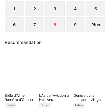
succès et de revanche !
1
2
3
4
5
6
7
8
9
Plus
Recommandation
Brûlé d'Aimer,
L'As de l'Aviation à
Gendre qui a
Renaître d'Oublier (
Huit Ans
choqué le village (
Doublé )
Doublé )
Urbain
Urbain
Urbain