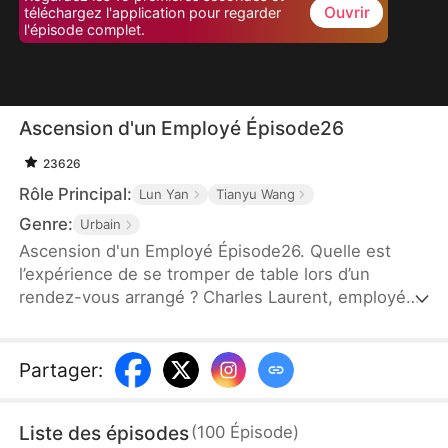
Ouvrir
téléchargez l'application pour regarder
l'épisode complet.
Ascension d'un Employé Épisode26
23626
Rôle Principal:
Lun Yan
Tianyu Wang
Genre:
Urbain
Ascension d'un Employé Épisode26. Quelle est
l’expérience de se tromper de table lors d’un
rendez-vous arrangé ? Charles Laurent, employé
ordinaire, voit son destin bouleversé en épousant
par erreur Zoé Dupont, une PDG puissante. Ce
mariage arrangé devient une ascension fulgurante :
Partager
:
grâce à son intelligence, il gravit les échelons et
devient un maître du business. Un quiproquo
Liste des épisodes
(
100
Épisode
)
amusant marque ainsi le début d’une légende de