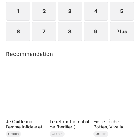
succès et de revanche !
1
2
3
4
5
6
7
8
9
Plus
Recommandation
Je Quitte ma
Le retour triomphal
Fini le Lèche-
Femme Infidèle et
de l'héritier (
Bottes, Vive la
Deviens Milliardaire
Doublé )
Richesse
Urbain
Urbain
Urbain