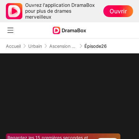
Ouvrez l'application DramaBox
Ouvrir
pour plus de drames
merveilleux
Accueil
Urbain
Ascension d'un Employé
Épisode26
Regardez les 15 premières secondes et