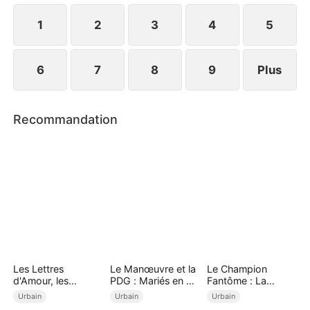
succès et de revanche !
1
2
3
4
5
6
7
8
9
Plus
Recommandation
Les Lettres
Le Manœuvre et la
Le Champion
d'Amour, les
PDG : Mariés en 24
Fantôme : La
Anciens Vœux
heures
Revanche
Urbain
Urbain
Urbain