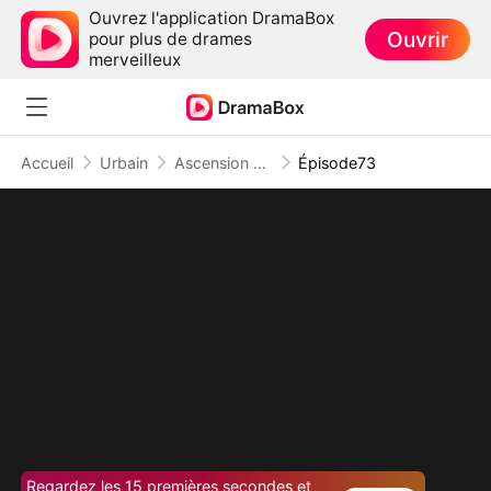
Ouvrez l'application DramaBox
Ouvrir
pour plus de drames
merveilleux
Accueil
Urbain
Ascension d'un Employé
Épisode73
Regardez les 15 premières secondes et