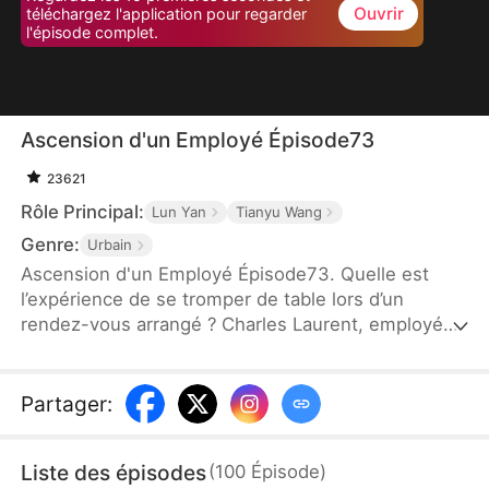
Ouvrir
téléchargez l'application pour regarder
l'épisode complet.
Ascension d'un Employé Épisode73
23621
Rôle Principal:
Lun Yan
Tianyu Wang
Genre:
Urbain
Ascension d'un Employé Épisode73. Quelle est
l’expérience de se tromper de table lors d’un
rendez-vous arrangé ? Charles Laurent, employé
ordinaire, voit son destin bouleversé en épousant
par erreur Zoé Dupont, une PDG puissante. Ce
mariage arrangé devient une ascension fulgurante :
Partager
:
grâce à son intelligence, il gravit les échelons et
devient un maître du business. Un quiproquo
Liste des épisodes
(
100
Épisode
)
amusant marque ainsi le début d’une légende de