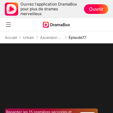
Ouvrez l'application DramaBox
Ouvrir
pour plus de drames
merveilleux
Accueil
Urbain
Ascension d'un Employé
Épisode77
Regardez les 15 premières secondes et