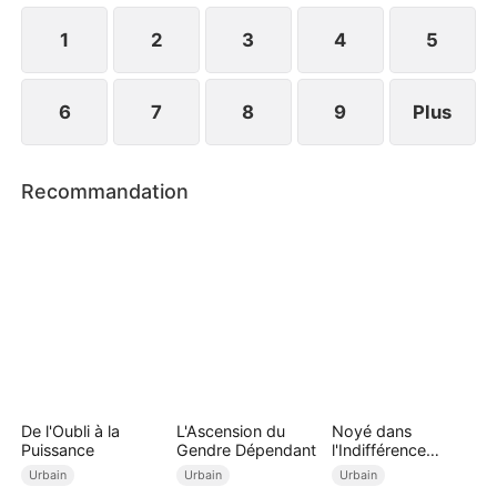
succès et de revanche !
1
2
3
4
5
6
7
8
9
Plus
Recommandation
De l'Oubli à la
L'Ascension du
Noyé dans
Puissance
Gendre Dépendant
l'Indifférence
Familiale
Urbain
Urbain
Urbain