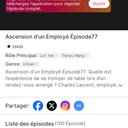
Ouvrir
téléchargez l'application pour regarder
l'épisode complet.
Ascension d'un Employé Épisode77
23625
Rôle Principal:
Lun Yan
Tianyu Wang
Genre:
Urbain
Ascension d'un Employé Épisode77. Quelle est
l’expérience de se tromper de table lors d’un
rendez-vous arrangé ? Charles Laurent, employé
ordinaire, voit son destin bouleversé en épousant
par erreur Zoé Dupont, une PDG puissante. Ce
mariage arrangé devient une ascension fulgurante :
Partager
:
grâce à son intelligence, il gravit les échelons et
devient un maître du business. Un quiproquo
Liste des épisodes
(
100
Épisode
)
amusant marque ainsi le début d’une légende de