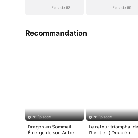
Épisode 98
Épisode 99
Recommandation
78 Épisode
76 Épisode
Dragon en Sommeil
Le retour triomphal d
Émerge de son Antre
l'héritier ( Doublé )