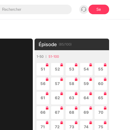
Se
connecter
Épisode
(
85
/
100
)
1-50
51-100
51
52
53
54
55
56
57
58
59
60
61
62
63
64
65
66
67
68
69
70
71
72
73
74
75