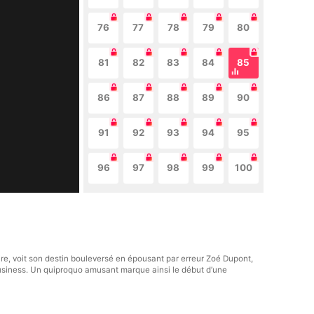
76
77
78
79
80
81
82
83
84
85
86
87
88
89
90
91
92
93
94
95
96
97
98
99
100
re, voit son destin bouleversé en épousant par erreur Zoé Dupont,
 business. Un quiproquo amusant marque ainsi le début d’une