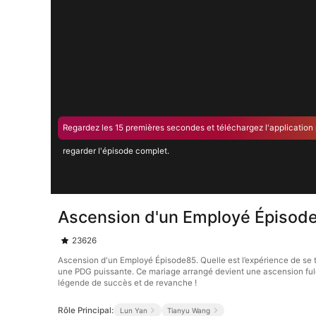
Regardez les 15 premières secondes et téléchargez l'application
regarder l'épisode complet.
Ascension d'un Employé Épisod
23626
Ascension d'un Employé Épisode85. Quelle est l’expérience de se t
une PDG puissante. Ce mariage arrangé devient une ascension fulgu
légende de succès et de revanche !
Rôle Principal:
Lun Yan
Tianyu Wang