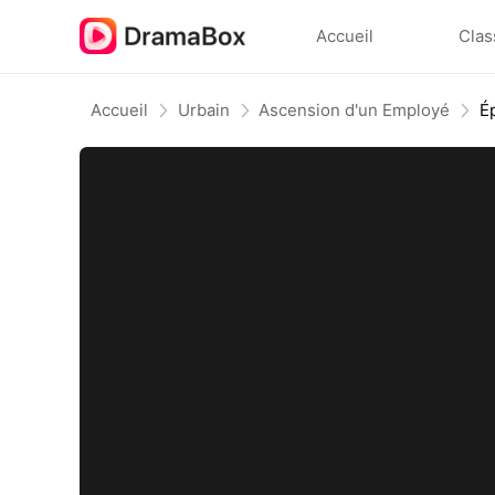
Accueil
Clas
Accueil
Urbain
Ascension d'un Employé
É