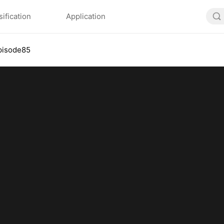
sification
Application
pisode85