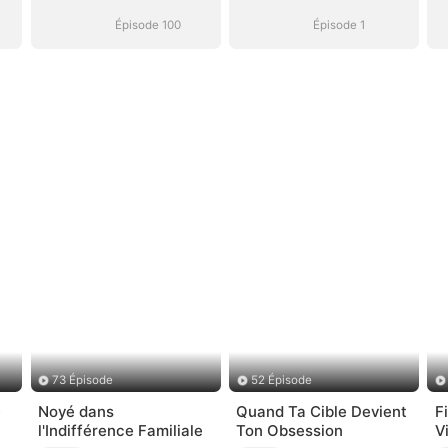
Épisode 100
Épisode 1
73 Épisode
52 Épisode
e
Noyé dans
Quand Ta Cible Devient
F
l'Indifférence Familiale
Ton Obsession
V