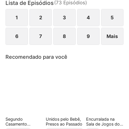
Lista de Episódios
(
73
Episódios
)
recupera o poder, a dignidade e luta por sua filha.
1
2
3
4
5
6
7
8
9
Mais
Recomendado para você
Segundo
Unidos pelo Bebê,
Encurralada na
Casamento
Presos ao Passado
Sala de Jogos do
Arrasador: O Ex
Professor