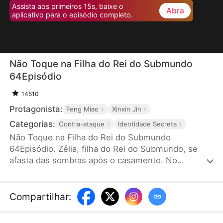
Assista aos primeiros 15s, baixe o
Abra
aplicativo para o episódio completo.
Não Toque na Filha do Rei do Submundo
64Episódio
14510
Protagonista:
Feng Miao
Xinxin Jin
Categorias:
Contra-ataque
Identidade Secreta
Não Toque na Filha do Rei do Submundo
64Episódio. Zélia, filha do Rei do Submundo, se
afasta das sombras após o casamento. No
aniversário, sua filha Amélia sofre um ataque
cardíaco e, ao tentar salvar a filha, se depara com a
amante do marido, Eloísa, fazendo rachas na rua.
Compartilhar
:
Zélia, com apoio de seus irmãos e pai, enfrenta
Eloísa e expulsa o marido infiel. Com coragem,