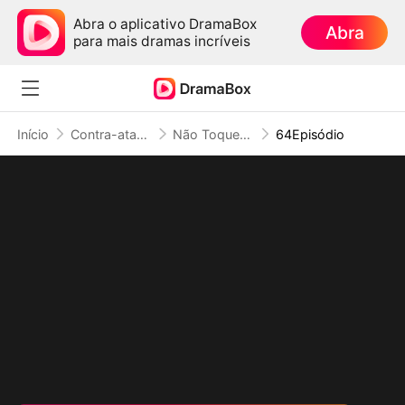
Abra o aplicativo DramaBox
Abra
para mais dramas incríveis
Início
Contra-ataque
Não Toque na Filha do Rei do Submundo
64Episódio