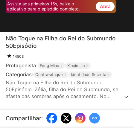
Assista aos primeiros 15s, baixe o
Abra
aplicativo para o episódio completo.
Não Toque na Filha do Rei do Submundo
50Episódio
14503
Protagonista:
Feng Miao
Xinxin Jin
Categorias:
Contra-ataque
Identidade Secreta
Não Toque na Filha do Rei do Submundo
50Episódio. Zélia, filha do Rei do Submundo, se
afasta das sombras após o casamento. No
aniversário, sua filha Amélia sofre um ataque
cardíaco e, ao tentar salvar a filha, se depara com a
amante do marido, Eloísa, fazendo rachas na rua.
Compartilhar
:
Zélia, com apoio de seus irmãos e pai, enfrenta
Eloísa e expulsa o marido infiel. Com coragem,