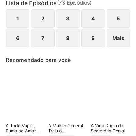
Lista de Episódios
(
73
Episódios
)
recupera o poder, a dignidade e luta por sua filha.
1
2
3
4
5
6
7
8
9
Mais
Recomendado para você
A Todo Vapor,
A Mulher General
A Vida Dupla da
Rumo ao Amor
Traiu o
Secretária Genial
(Dublado)
Comandante