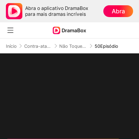
Abra o aplicativo DramaBox
Abra
para mais dramas incríveis
Início
Contra-ataque
Não Toque na Filha do Rei do Submundo
50Episódio