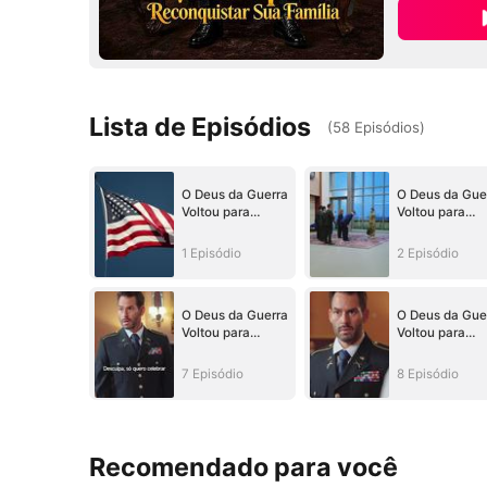
Lista de Episódios
(
58
Episódios
)
O Deus da Guerra
O Deus da Gue
Voltou para
Voltou para
Reconquistar Sua
Reconquistar 
Família
Família
1 Episódio
2 Episódio
O Deus da Guerra
O Deus da Gue
Voltou para
Voltou para
Reconquistar Sua
Reconquistar 
Família
Família
7 Episódio
8 Episódio
Recomendado para você