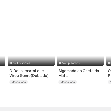
57 Episódios
54 Episódios
O Deus Imortal que
Algemada ao Chefe da
O
Virou Genro(Dublado)
Máfia
P
Macho-Alfa
Macho-Alfa