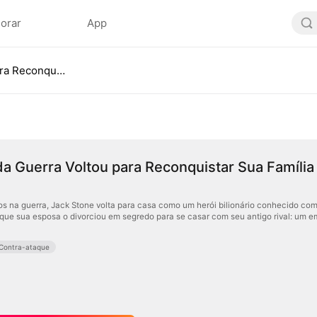
lorar
App
O Deus da Guerra Voltou para Reconquistar Sua Família
a Guerra Voltou para Reconquistar Sua Família
s na guerra, Jack Stone volta para casa como um herói bilionário conhecido com
e que sua esposa o divorciou em segredo para se casar com seu antigo rival: um e
Contra-ataque