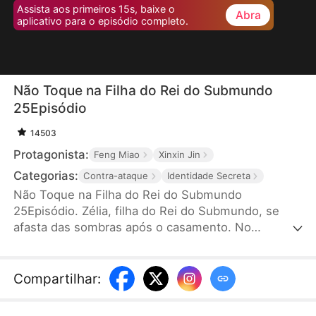
Assista aos primeiros 15s, baixe o
Abra
aplicativo para o episódio completo.
Não Toque na Filha do Rei do Submundo
25Episódio
14503
Protagonista:
Feng Miao
Xinxin Jin
Categorias:
Contra-ataque
Identidade Secreta
Não Toque na Filha do Rei do Submundo
25Episódio. Zélia, filha do Rei do Submundo, se
afasta das sombras após o casamento. No
aniversário, sua filha Amélia sofre um ataque
cardíaco e, ao tentar salvar a filha, se depara com a
amante do marido, Eloísa, fazendo rachas na rua.
Compartilhar
:
Zélia, com apoio de seus irmãos e pai, enfrenta
Eloísa e expulsa o marido infiel. Com coragem,