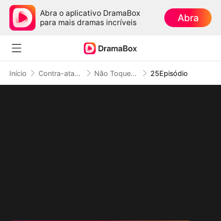
Abra o aplicativo DramaBox
Abra
para mais dramas incríveis
Início
Contra-ataque
Não Toque na Filha do Rei do Submundo
25Episódio