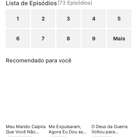
Lista de Episódios
(
73
Episódios
)
recupera o poder, a dignidade e luta por sua filha.
1
2
3
4
5
6
7
8
9
Mais
Recomendado para você
Meu Marido Caipira
Me Expulsaram,
O Deus da Guerra
Que Você Não
Agora Eu Dou as
Voltou para
Deve Provocar
Cartas
Reconquistar Sua