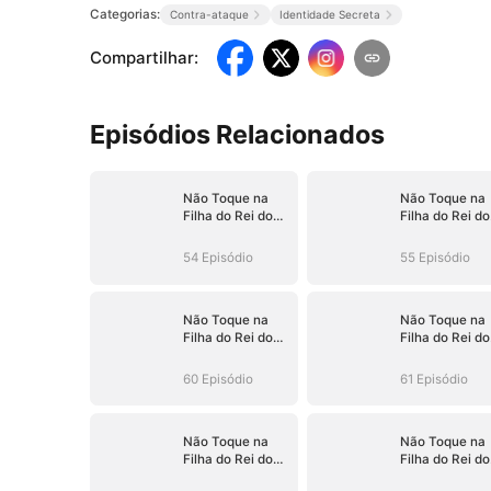
Categorias:
Contra-ataque
Identidade Secreta
Compartilhar
:
Episódios Relacionados
Não Toque na
Não Toque na
Filha do Rei do
Filha do Rei do
Submundo
Submundo
54 Episódio
55 Episódio
Não Toque na
Não Toque na
Filha do Rei do
Filha do Rei do
Submundo
Submundo
60 Episódio
61 Episódio
Não Toque na
Não Toque na
Filha do Rei do
Filha do Rei do
Submundo
Submundo