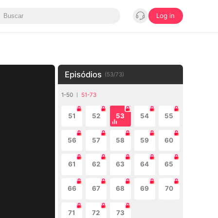
Log in
Episódios
(
53
/
73
)
1-50
51-73
51
52
53
54
55
56
57
58
59
60
61
62
63
64
65
66
67
68
69
70
71
72
73