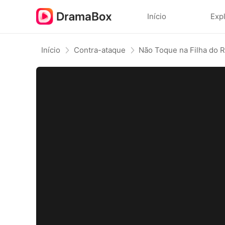
Início
Exp
Início
Contra-ataque
Não Toque na Filha do 