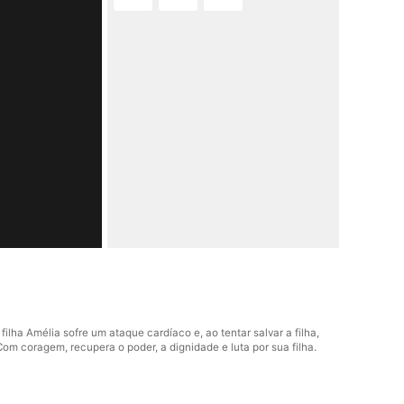
lha Amélia sofre um ataque cardíaco e, ao tentar salvar a filha,
Com coragem, recupera o poder, a dignidade e luta por sua filha.