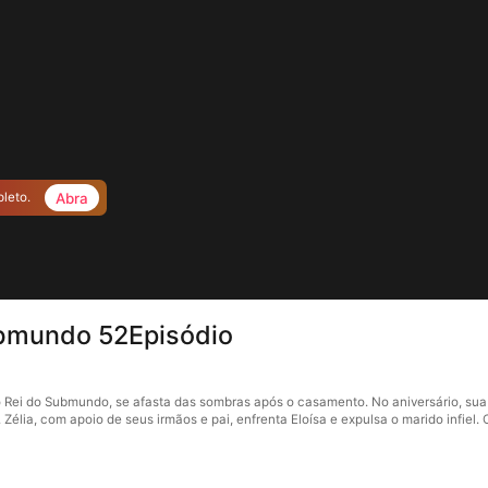
Abra
pleto.
ubmundo 52Episódio
 Rei do Submundo, se afasta das sombras após o casamento. No aniversário, sua fi
élia, com apoio de seus irmãos e pai, enfrenta Eloísa e expulsa o marido infiel. 