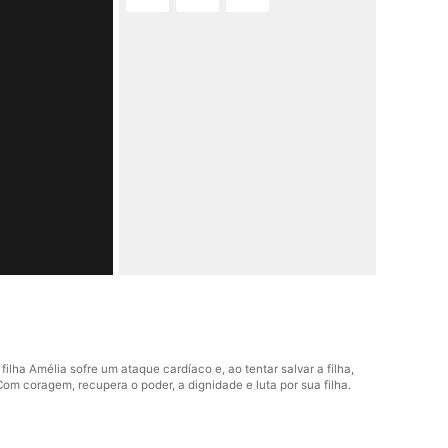
lha Amélia sofre um ataque cardíaco e, ao tentar salvar a filha,
Com coragem, recupera o poder, a dignidade e luta por sua filha.