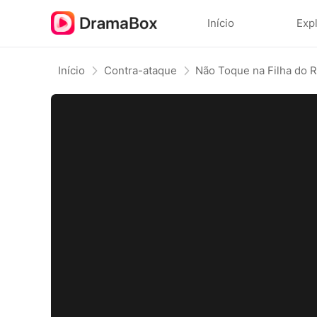
Início
Exp
Início
Contra-ataque
Não Toque na Filha do 