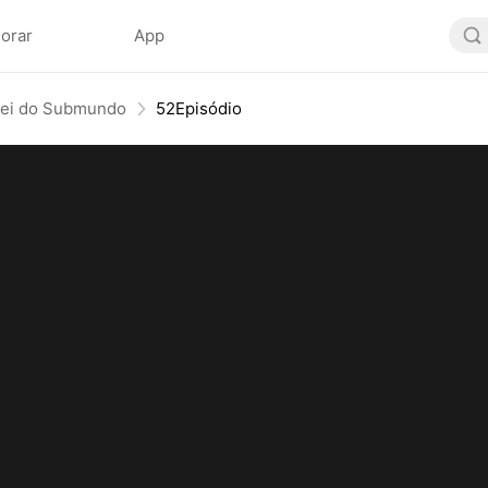
lorar
App
Rei do Submundo
52Episódio