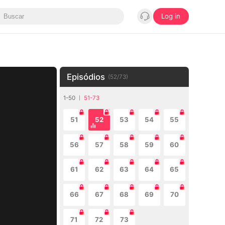
Log in
Episódios
(
52
/
73
)
1-50
51-73
51
52
53
54
55
56
57
58
59
60
61
62
63
64
65
66
67
68
69
70
71
72
73