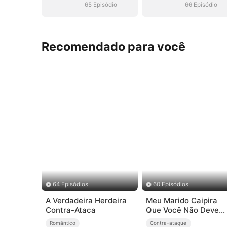
65 Episódio
66 Episódio
Recomendado para você
64 Episódios
60 Episódios
A Verdadeira Herdeira
Meu Marido Caipira
Contra-Ataca
Que Você Não Deve
Provocar (Dublado)
Romântico
Contra-ataque