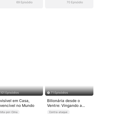
69 Episódio
70 Episódio
101 Episódios
71 Episódios
nvisível em Casa,
Bilionária desde o
nvencível no Mundo
Ventre: Vingando a
Traição do Papai
Volta-por-Cima
Contra-ataque