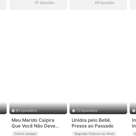
67 Episódio
68 Episódio
60 Episódios
70 Episódios
Meu Marido Caipira
Unidos pelo Bebê,
I
Que Você Não Deve
Presos ao Passado
I
Provocar
Contra-ataque
Segunda-Chance-no-Amor