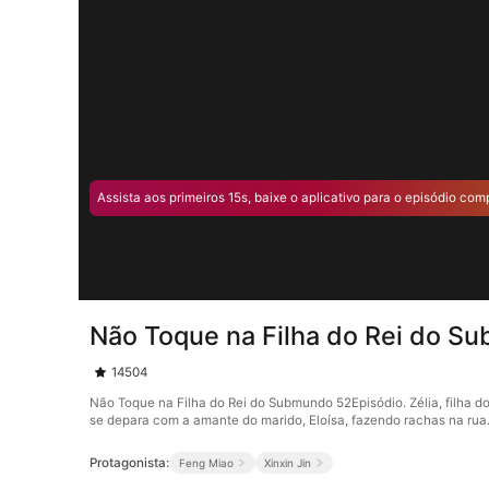
Assista aos primeiros 15s, baixe o aplicativo para o episódio com
Não Toque na Filha do Rei do S
14504
Não Toque na Filha do Rei do Submundo 52Episódio. Zélia, filha do
se depara com a amante do marido, Eloísa, fazendo rachas na rua. Z
Protagonista:
Feng Miao
Xinxin Jin