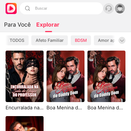
Para Você
Explorar
TODOS
Afeto Familiar
BDSM
Amor após Divó
Encurralada na Sala de Jogos do Professor
Boa Menina do Daddy Dom (Dublado)
Boa Menina do Daddy Dom