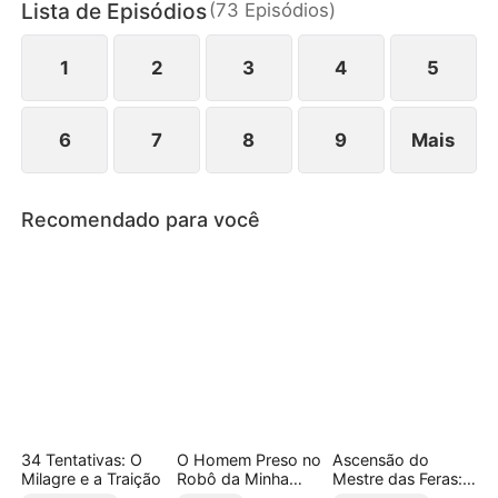
Lista de Episódios
(
73
Episódios
)
recupera o poder, a dignidade e luta por sua filha.
1
2
3
4
5
6
7
8
9
Mais
Recomendado para você
34 Tentativas: O
O Homem Preso no
Ascensão do
Milagre e a Traição
Robô da Minha
Mestre das Feras:
Esposa(Dublado)
Onde as Lendas