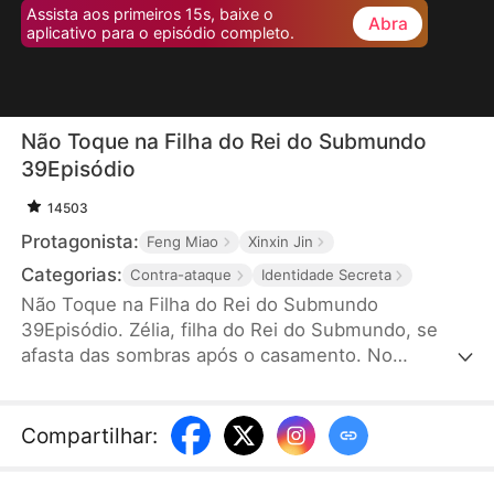
Assista aos primeiros 15s, baixe o
Abra
aplicativo para o episódio completo.
Não Toque na Filha do Rei do Submundo
39Episódio
14503
Protagonista:
Feng Miao
Xinxin Jin
Categorias:
Contra-ataque
Identidade Secreta
Não Toque na Filha do Rei do Submundo
39Episódio. Zélia, filha do Rei do Submundo, se
afasta das sombras após o casamento. No
aniversário, sua filha Amélia sofre um ataque
cardíaco e, ao tentar salvar a filha, se depara com a
amante do marido, Eloísa, fazendo rachas na rua.
Compartilhar
:
Zélia, com apoio de seus irmãos e pai, enfrenta
Eloísa e expulsa o marido infiel. Com coragem,