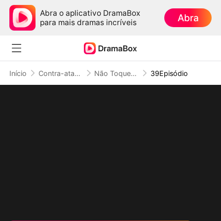
Abra o aplicativo DramaBox
Abra
para mais dramas incríveis
Início
Contra-ataque
Não Toque na Filha do Rei do Submundo
39Episódio