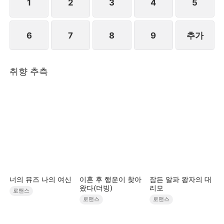
1
2
3
4
5
6
7
8
9
추가
취향 추측
너의 뮤즈 나의 여신
이혼 후 행운이 찾아
잠든 알파 왕자의 대
왔다(더빙)
리모
로맨스
로맨스
로맨스