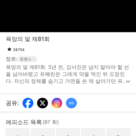
욕망의 덫 제81회
38754
장르:
로맨스
욕망의 덫 제81회. 5년 전, 강서진은 넘지 말아야 할 선
을 넘어버렸고 유혜린은 그에게 약을 먹인 뒤 도망친
다. 자신의 정체를 숨기고 가면을 쓴 채 살아가던 유혜
린은 결국 다시 강서진과 마주치게 된다. 유혜린은 그
의 눈을 피해 또 한 번의 탈출을 계획하지만, 어느새 강
서진의 손아귀에 든 사냥감이 되어버린다. 서로의 눈이
공유
:
마주친 그 순간, 이미 덫에 걸려버렸는
데...STORYMATRIX PTE.LTD
에피소드 목록
(
87
회
)