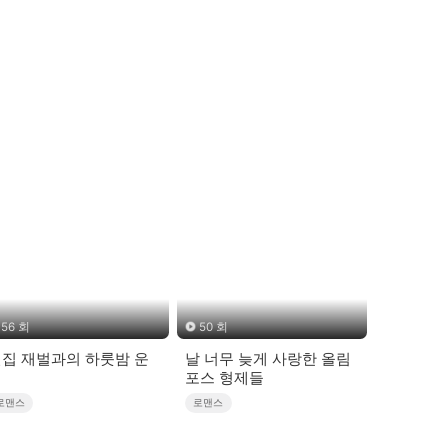
56 회
50 회
집 재벌과의 하룻밤 운
날 너무 늦게 사랑한 올림
명
포스 형제들
로맨스
로맨스