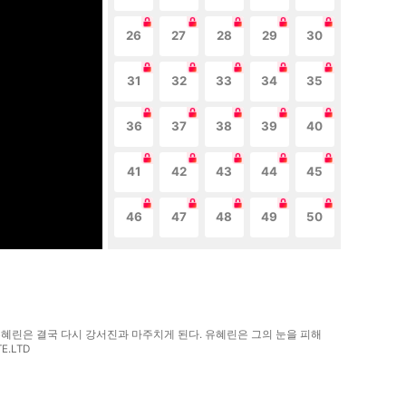
26
27
28
29
30
31
32
33
34
35
36
37
38
39
40
41
42
43
44
45
46
47
48
49
50
 유혜린은 결국 다시 강서진과 마주치게 된다. 유혜린은 그의 눈을 피해
.LTD