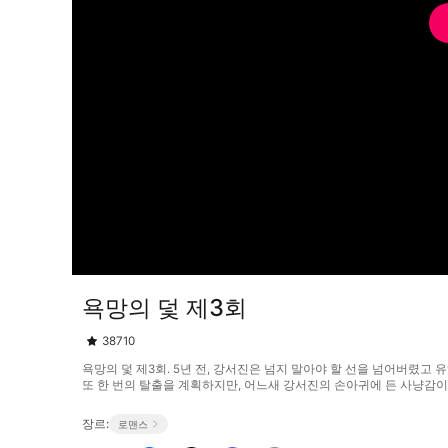
욕망의 덫 제3회
38710
욕망의 덫 제3회. 5년 전, 강서진은 넘지 말아야 할 선을 넘어버렸고
또 한 번의 탈출을 계획하지만, 어느새 강서진의 손아귀에 든 사냥감이 되어
장르:
로맨스