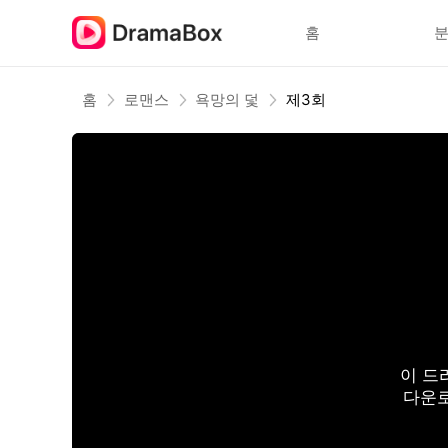
홈
홈
로맨스
욕망의 덫
제3회
이 드
다운로