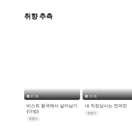
취향 추측
61 회
10 회
비스트 왕국에서 살아남기
내 직장상사는 전여친
(더빙)
로맨스
로맨스