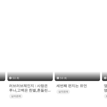
50 회
59 회
러브러브체인지 : 사랑은
세번째 편지는 유언
옆
루나,고백은 한별,흔들린
삼각관계
건 우주
삼각관계