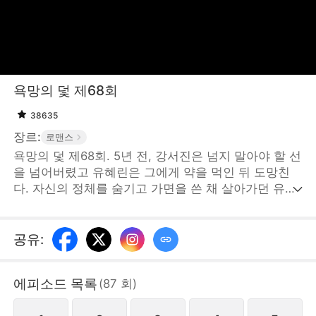
욕망의 덫 제68회
38635
장르:
로맨스
욕망의 덫 제68회. 5년 전, 강서진은 넘지 말아야 할 선
을 넘어버렸고 유혜린은 그에게 약을 먹인 뒤 도망친
다. 자신의 정체를 숨기고 가면을 쓴 채 살아가던 유혜
린은 결국 다시 강서진과 마주치게 된다. 유혜린은 그
의 눈을 피해 또 한 번의 탈출을 계획하지만, 어느새 강
서진의 손아귀에 든 사냥감이 되어버린다. 서로의 눈이
공유
:
마주친 그 순간, 이미 덫에 걸려버렸는
데...STORYMATRIX PTE.LTD
에피소드 목록
(
87
회
)