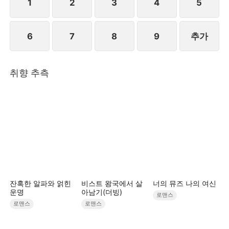
1
2
3
4
5
6
7
8
9
추가
취향 추측
잔혹한 알파와 얽힌
비스트 왕국에서 살
너의 뮤즈 나의 여신
운명
아남기(더빙)
로맨스
로맨스
로맨스