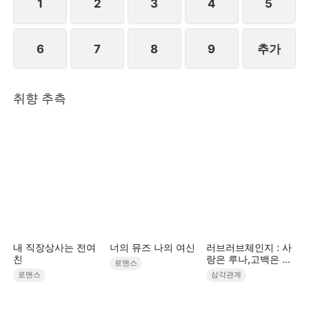
1
2
3
4
5
6
7
8
9
추가
취향 추측
내 직장상사는 전여
너의 뮤즈 나의 여신
러브러브체인지 : 사
친
랑은 루나,고백은 한
로맨스
별,흔들린 건 우주
로맨스
삼각관계