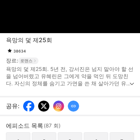
욕망의 덫 제25회
38634
장르:
로맨스
욕망의 덫 제25회. 5년 전, 강서진은 넘지 말아야 할 선
을 넘어버렸고 유혜린은 그에게 약을 먹인 뒤 도망친
다. 자신의 정체를 숨기고 가면을 쓴 채 살아가던 유혜
린은 결국 다시 강서진과 마주치게 된다. 유혜린은 그
의 눈을 피해 또 한 번의 탈출을 계획하지만, 어느새 강
서진의 손아귀에 든 사냥감이 되어버린다. 서로의 눈이
공유
:
마주친 그 순간, 이미 덫에 걸려버렸는
데...STORYMATRIX PTE.LTD
에피소드 목록
(
87
회
)