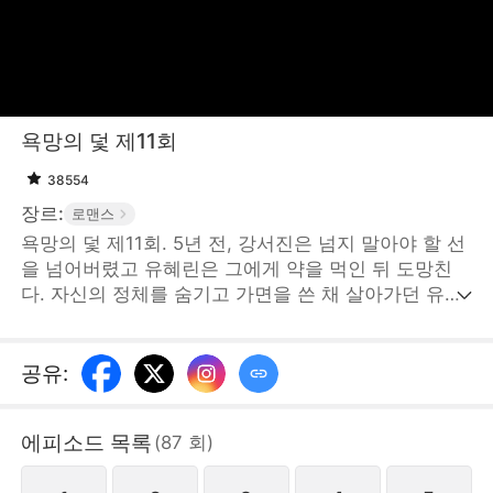
욕망의 덫 제11회
38554
장르:
로맨스
욕망의 덫 제11회. 5년 전, 강서진은 넘지 말아야 할 선
을 넘어버렸고 유혜린은 그에게 약을 먹인 뒤 도망친
다. 자신의 정체를 숨기고 가면을 쓴 채 살아가던 유혜
린은 결국 다시 강서진과 마주치게 된다. 유혜린은 그
의 눈을 피해 또 한 번의 탈출을 계획하지만, 어느새 강
서진의 손아귀에 든 사냥감이 되어버린다. 서로의 눈이
공유
:
마주친 그 순간, 이미 덫에 걸려버렸는
데...STORYMATRIX PTE.LTD
에피소드 목록
(
87
회
)