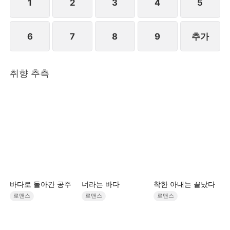
1
2
3
4
5
6
7
8
9
추가
취향 추측
바다로 돌아간 공주
너라는 바다
착한 아내는 끝났다
로맨스
로맨스
로맨스