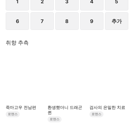
1
2
3
4
5
6
7
8
9
추가
취향 추측
죽마고우 전남편
환생했더니 드래곤
검사의 은밀한 치료
퀸
로맨스
로맨스
로맨스