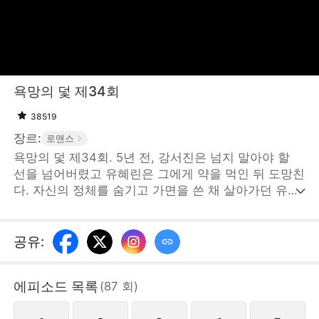
욕망의 덫 제34회
38519
장르:
로맨스
욕망의 덫 제34회. 5년 전, 강서진은 넘지 말아야 할
선을 넘어버렸고 유혜린은 그에게 약을 먹인 뒤 도망친
다. 자신의 정체를 숨기고 가면을 쓴 채 살아가던 유혜
린은 결국 다시 강서진과 마주치게 된다. 유혜린은 그
의 눈을 피해 또 한 번의 탈출을 계획하지만, 어느새 강
서진의 손아귀에 든 사냥감이 되어버린다. 서로의 눈이
공유
:
마주친 그 순간, 이미 덫에 걸려버렸는
데...STORYMATRIX PTE.LTD
에피소드 목록
(
87
회
)