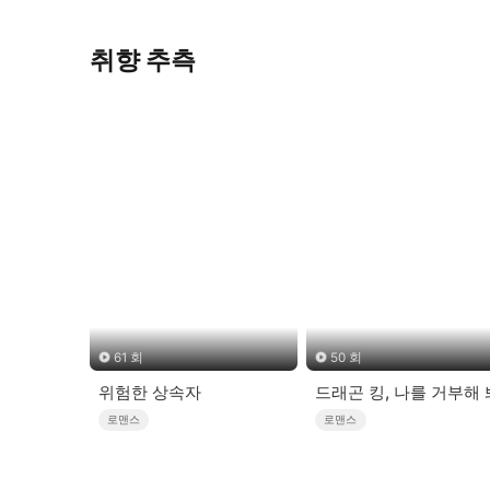
취향 추측
61 회
50 회
위험한 상속자
드래곤 킹, 나를 거부해 
로맨스
로맨스