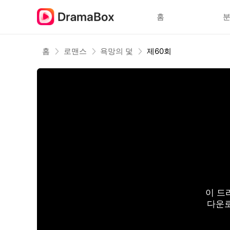
홈
홈
로맨스
욕망의 덫
제60회
이 드
다운로