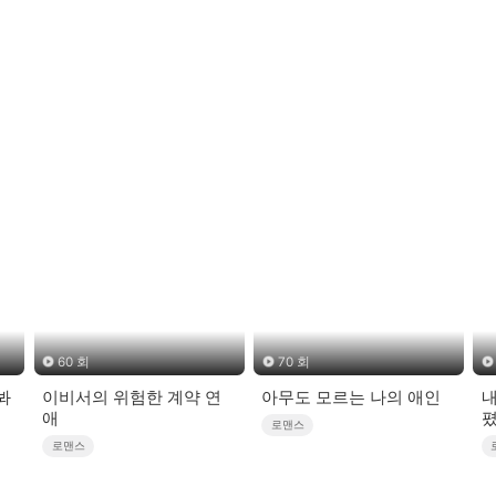
60 회
70 회
봐
이비서의 위험한 계약 연
아무도 모르는 나의 애인
내
애
로맨스
로맨스