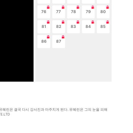
76
77
78
79
80
81
82
83
84
85
86
87
던 유혜린은 결국 다시 강서진과 마주치게 된다. 유혜린은 그의 눈을 피해
.LTD