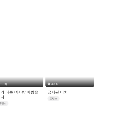
10 회
40 회
가 다른 여자랑 바람을
금지된 터치
폈다
로맨스
로맨스