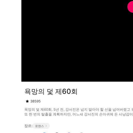
욕망의 덫 제60회
38595
욕망의 덫 제60회. 5년 전, 강서진은 넘지 말아야 할 선을 넘어버렸
또 한 번의 탈출을 계획하지만, 어느새 강서진의 손아귀에 든 사냥감이 되어
장르:
로맨스