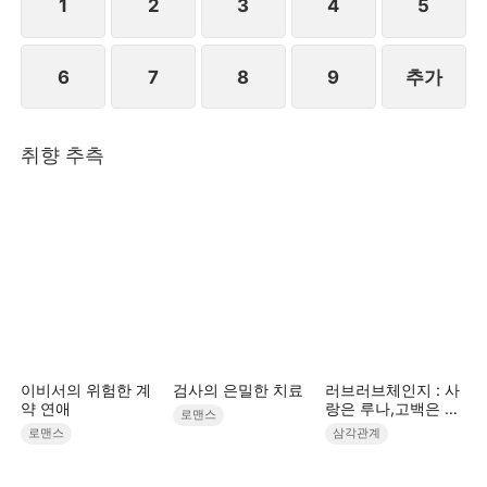
1
2
3
4
5
6
7
8
9
추가
취향 추측
이비서의 위험한 계
검사의 은밀한 치료
러브러브체인지 : 사
약 연애
랑은 루나,고백은 한
로맨스
별,흔들린 건 우주
로맨스
삼각관계