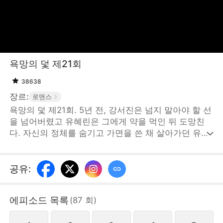
욕망의 덫 제21회
38638
장르:
로맨스
욕망의 덫 제21회. 5년 전, 강서진은 넘지 말아야 할 선
을 넘어버렸고 유혜린은 그에게 약을 먹인 뒤 도망친
다. 자신의 정체를 숨기고 가면을 쓴 채 살아가던 유혜
린은 결국 다시 강서진과 마주치게 된다. 유혜린은 그
의 눈을 피해 또 한 번의 탈출을 계획하지만, 어느새 강
서진의 손아귀에 든 사냥감이 되어버린다. 서로의 눈이
공유
:
마주친 그 순간, 이미 덫에 걸려버렸는
데...STORYMATRIX PTE.LTD
에피소드 목록
(
87
회
)