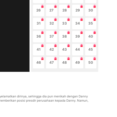
26
27
28
29
30
31
32
33
34
35
36
37
38
39
40
41
42
43
44
45
46
47
48
49
50
enyelamatkan dirinya, sehingga dia pun menikah dengan Danny
emberikan posisi presdir perusahaan kepada Danny. Namun,