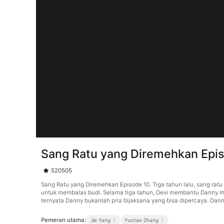
Sang Ratu yang Diremehkan Epi
520505
Sang Ratu yang Diremehkan Episode 10. Tiga tahun lalu, sang rat
untuk membalas budi. Selama tiga tahun, Devi membantu Danny 
ternyata Danny bukanlah pria bijaksana yang bisa dipercaya. Da
Pemeran utama:
Jie Yang
Yuntao Zhang