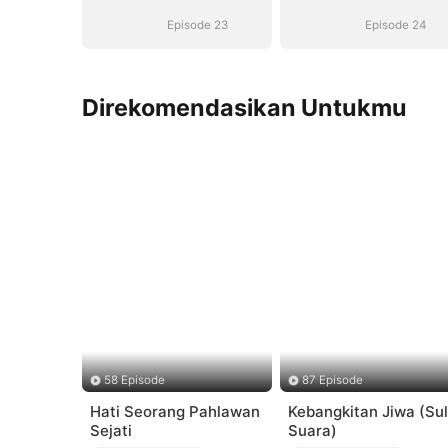
Episode 23
Episode 24
Direkomendasikan Untukmu
58 Episode
87 Episode
Hati Seorang Pahlawan
Kebangkitan Jiwa (Sul
Sejati
Suara)