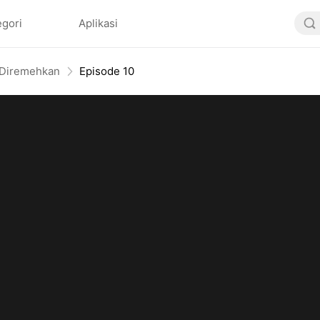
egori
Aplikasi
 Diremehkan
Episode 10