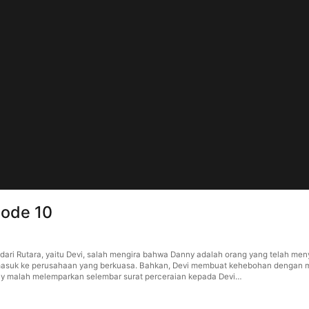
sode 10
u dari Rutara, yaitu Devi, salah mengira bahwa Danny adalah orang yang telah m
masuk ke perusahaan yang berkuasa. Bahkan, Devi membuat kehebohan dengan m
nny malah melemparkan selembar surat perceraian kepada Devi…