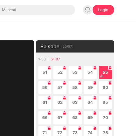
Login
Episode
(
55
/
97
)
1-50
51-97
51
52
53
54
55
56
57
58
59
60
61
62
63
64
65
66
67
68
69
70
71
72
73
74
75