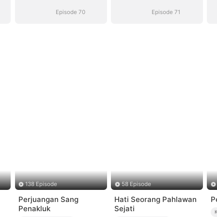
Episode 70
Episode 71
138 Episode
58 Episode
Perjuangan Sang
Hati Seorang Pahlawan
P
Penakluk
Sejati