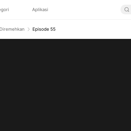
egori
Aplikasi
 Diremehkan
Episode 55