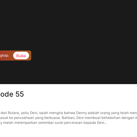
Buka
ngkap.
sode 55
u dari Rutara, yaitu Devi, salah mengira bahwa Danny adalah orang yang telah m
masuk ke perusahaan yang berkuasa. Bahkan, Devi membuat kehebohan dengan m
nny malah melemparkan selembar surat perceraian kepada Devi…