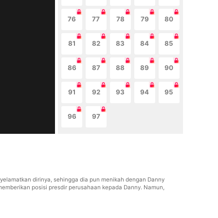
76
77
78
79
80
81
82
83
84
85
86
87
88
89
90
91
92
93
94
95
96
97
enyelamatkan dirinya, sehingga dia pun menikah dengan Danny
emberikan posisi presdir perusahaan kepada Danny. Namun,