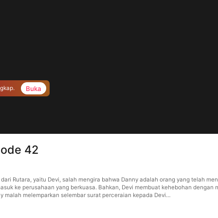
Buka
ngkap.
sode 42
u dari Rutara, yaitu Devi, salah mengira bahwa Danny adalah orang yang telah m
masuk ke perusahaan yang berkuasa. Bahkan, Devi membuat kehebohan dengan m
nny malah melemparkan selembar surat perceraian kepada Devi…