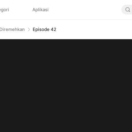
egori
Aplikasi
 Diremehkan
Episode 42