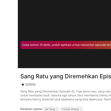
Coba tonton 15 detik, unduh aplikasi untuk menonton episode le
Sang Ratu yang Diremehkan Epi
520502
Sang Ratu yang Diremehkan Episode 42. Tiga tahun lalu, sang rat
untuk membalas budi. Selama tiga tahun, Devi membantu Danny 
ternyata Danny bukanlah pria bijaksana yang bisa dipercaya. Da
Pemeran utama:
Jie Yang
Yuntao Zhang