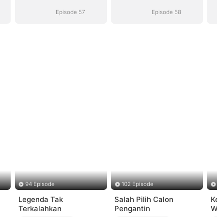
Episode 57
Episode 58
94 Episode
102 Episode
Legenda Tak
Salah Pilih Calon
K
Terkalahkan
Pengantin
W