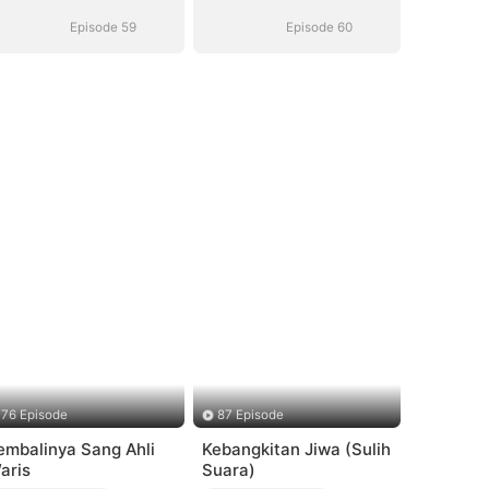
Episode 59
Episode 60
76 Episode
87 Episode
embalinya Sang Ahli
Kebangkitan Jiwa (Sulih
aris
Suara)