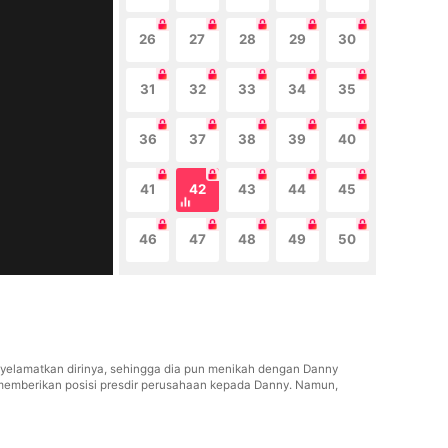
26
27
28
29
30
31
32
33
34
35
36
37
38
39
40
41
42
43
44
45
46
47
48
49
50
enyelamatkan dirinya, sehingga dia pun menikah dengan Danny
emberikan posisi presdir perusahaan kepada Danny. Namun,