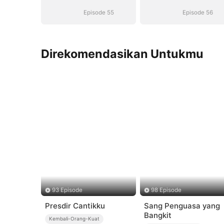
Episode 55
Episode 56
Direkomendasikan Untukmu
93 Episode
98 Episode
Presdir Cantikku
Sang Penguasa yang
Bangkit
Kembali-Orang-Kuat