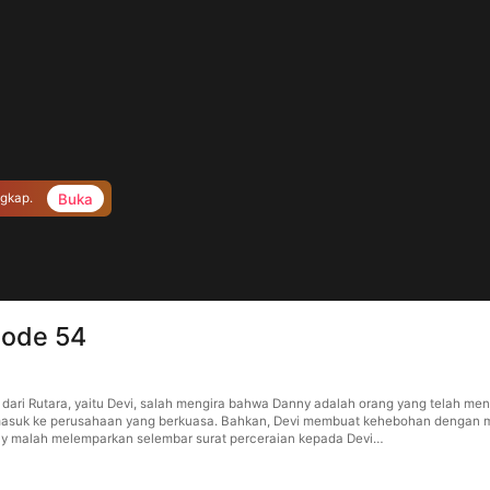
Buka
ngkap.
sode 54
u dari Rutara, yaitu Devi, salah mengira bahwa Danny adalah orang yang telah m
masuk ke perusahaan yang berkuasa. Bahkan, Devi membuat kehebohan dengan m
nny malah melemparkan selembar surat perceraian kepada Devi…