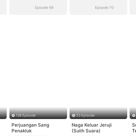
Episode 69
Episode 70
138 Episode
53 Episode
Perjuangan Sang
Naga Keluar Jeruji
S
Penakluk
(Sulih Suara)
T