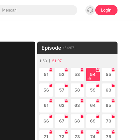
Login
Episode
(
54
/
97
)
1-50
51-97
51
52
53
54
55
56
57
58
59
60
61
62
63
64
65
66
67
68
69
70
71
72
73
74
75