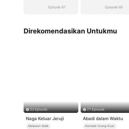
Episode 67
Episode 68
Direkomendasikan Untukmu
53 Episode
77 Episode
Naga Keluar Jeruji
Abadi dalam Waktu
Melawan-Balik
Kembali-Orang-Kuat