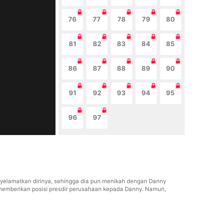
76
77
78
79
80
81
82
83
84
85
86
87
88
89
90
91
92
93
94
95
96
97
enyelamatkan dirinya, sehingga dia pun menikah dengan Danny
emberikan posisi presdir perusahaan kepada Danny. Namun,