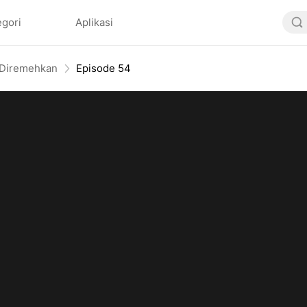
egori
Aplikasi
 Diremehkan
Episode 54