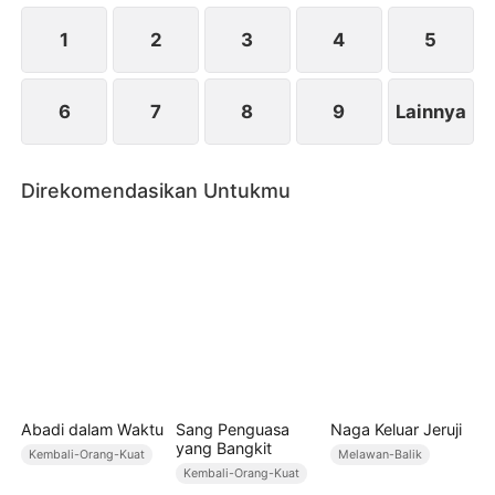
bukanlah pria bijaksana yang bisa dipercaya. Danny
malah melemparkan selembar surat perceraian
1
2
3
4
5
kepada Devi…
6
7
8
9
Lainnya
Direkomendasikan Untukmu
Abadi dalam Waktu
Sang Penguasa
Naga Keluar Jeruji
yang Bangkit
Kembali-Orang-Kuat
Melawan-Balik
Kembali-Orang-Kuat