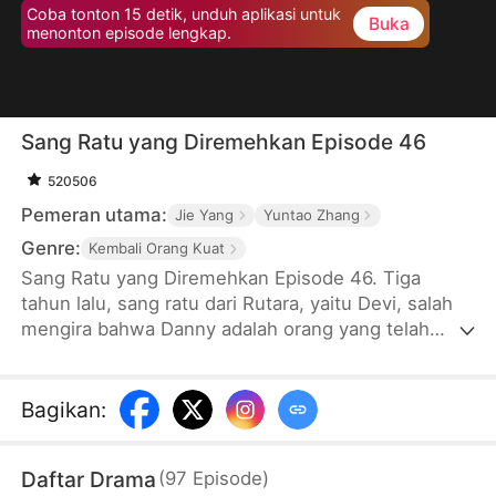
Coba tonton 15 detik, unduh aplikasi untuk
Buka
menonton episode lengkap.
Sang Ratu yang Diremehkan Episode 46
520506
Pemeran utama:
Jie Yang
Yuntao Zhang
Genre:
Kembali Orang Kuat
Sang Ratu yang Diremehkan Episode 46. Tiga
tahun lalu, sang ratu dari Rutara, yaitu Devi, salah
mengira bahwa Danny adalah orang yang telah
menyelamatkan dirinya, sehingga dia pun menikah
dengan Danny untuk membalas budi. Selama tiga
tahun, Devi membantu Danny masuk ke
Bagikan
:
perusahaan yang berkuasa. Bahkan, Devi membuat
kehebohan dengan memberikan posisi presdir
Daftar Drama
(
97
Episode
)
perusahaan kepada Danny. Namun, ternyata Danny