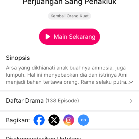
Perjuangan Sang Penakluk
Kembali Orang Kuat
Main Sekarang
Sinopsis
Arsa yang dikhianati anak buahnya amnesia, juga
lumpuh. Hal ini menyebabkan dia dan istrinya Ami
menjadi bahan tertawa orang. Rama selaku putra
sulung Grup Samon terpesona akan kecantikan
Ami, jadi dia diam-diam mencelakai Arsa, tapi malah
Daftar Drama
(
138
Episode
)
membuat ingatan Arsa pulih. Setelah pulih, Arsa
langsung membalas dendam, bahkan bersumpah
untuk melindungi istrinya selamanya.
Bagikan
:
Direkomendasikan Untukmu